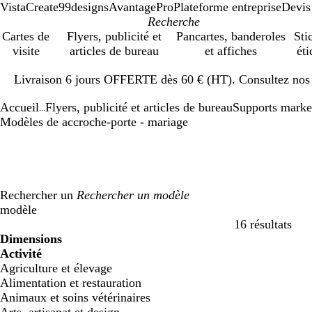
VistaCreate
99designs
AvantagePro
Plateforme entreprise
Devis
Cartes de
Flyers, publicité et
Pancartes, banderoles
Sti
visite
articles de bureau
et affiches
éti
Diapositive
Livraison 6 jours OFFERTE dès 60 € (HT). Consultez nos d
1
sur
Accueil
Flyers, publicité et articles de bureau
Supports marke
1
...
Modèles de accroche-porte - mariage
Rechercher un
modèle
16 résultats
Filtres
Dimensions
Activité
Agriculture et élevage
Alimentation et restauration
Animaux et soins vétérinaires