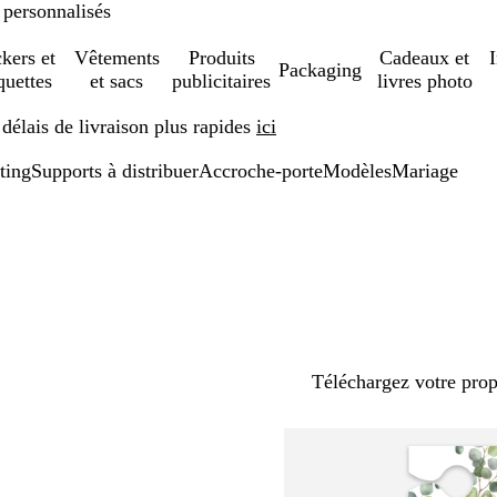
 personnalisés
ckers et
Vêtements
Produits
Cadeaux et
Packaging
quettes
et sacs
publicitaires
livres photo
élais de livraison plus rapides
ici
ting
Supports à distribuer
Accroche-porte
Modèles
Mariage
Téléchargez votre pro