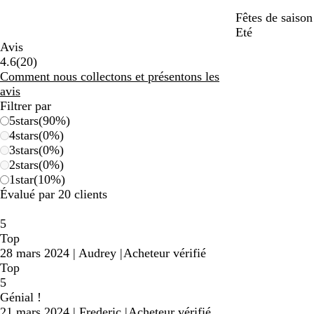
Fêtes de saison
Eté
Avis
20
4.6
(
20
)
avis
Comment nous collectons et présentons les
avis
Filtrer par
5
stars
(
90
%)
4
stars
(
0
%)
3
stars
(
0
%)
2
stars
(
0
%)
1
star
(
10
%)
Évalué par 20 clients
5
Top
28 mars 2024
|
Audrey
|
Acheteur vérifié
Top
5
Génial !
21 mars 2024
|
Frederic
|
Acheteur vérifié