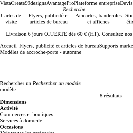
VistaCreate
99designs
AvantagePro
Plateforme entreprise
Devis
Cartes de
Flyers, publicité et
Pancartes, banderoles
Sti
visite
articles de bureau
et affiches
éti
Diapositive
Livraison 6 jours OFFERTE dès 60 € (HT). Consultez nos d
1
sur
Accueil
Flyers, publicité et articles de bureau
Supports marke
1
...
Modèles de accroche-porte - automne
Rechercher un
modèle
8 résultats
Filtres
Dimensions
Activité
Commerces et boutiques
Services à domicile
Occasions