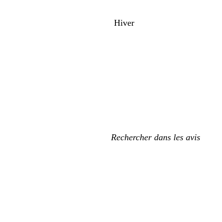
Hiver
Mes
recherches
saisies