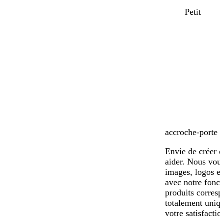
g
g
g
Petit
r
r
r
i
i
i
s
s
s
c
c
c
l
l
l
a
a
a
i
i
i
r
r
r
accroche-porte 
Envie de créer 
aider. Nous vo
images, logos e
avec notre fonc
produits corre
totalement uni
votre satisfact