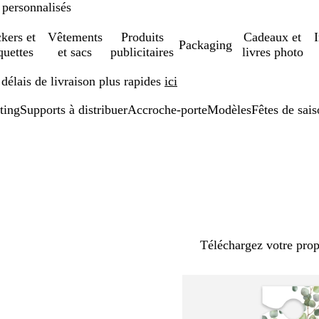
 personnalisés
ckers et
Vêtements
Produits
Cadeaux et
Packaging
quettes
et sacs
publicitaires
livres photo
élais de livraison plus rapides
ici
ting
Supports à distribuer
Accroche-porte
Modèles
Fêtes de sai
Téléchargez votre pro