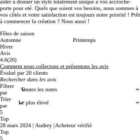
aider à donner un style totalement unique à vos accroche-
porte pour eté. Quels que soient vos besoins, nous sommes à
vos côtés et votre satisfaction est toujours notre priorité ! Prêt
à commencer la création ? Nous aussi !
Fêtes de saison
Automne
Printemps
Hiver
Avis
20
4.6
(
20
)
avis
Comment nous collectons et présentons les avis
Évalué par 20 clients
Mes
recherches
Filtrer
saisies
par
Trier
par
5
Top
28 mars 2024
|
Audrey
|
Acheteur vérifié
Top
5