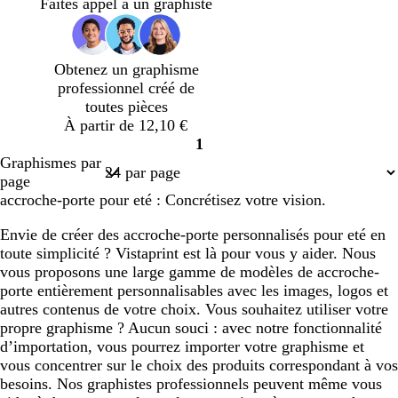
s
s
s
Faites appel à un graphiste
c
c
c
l
l
l
a
a
a
Obtenez un graphisme
i
i
i
professionnel créé de
r
r
r
toutes pièces
À partir de 12,10 €
1
Page
Graphismes par
1
page
accroche-porte pour eté : Concrétisez votre vision.
Envie de créer des accroche-porte personnalisés pour eté en
toute simplicité ? Vistaprint est là pour vous y aider. Nous
vous proposons une large gamme de modèles de accroche-
porte entièrement personnalisables avec les images, logos et
autres contenus de votre choix. Vous souhaitez utiliser votre
propre graphisme ? Aucun souci : avec notre fonctionnalité
d’importation, vous pourrez importer votre graphisme et
vous concentrer sur le choix des produits correspondant à vos
besoins. Nos graphistes professionnels peuvent même vous