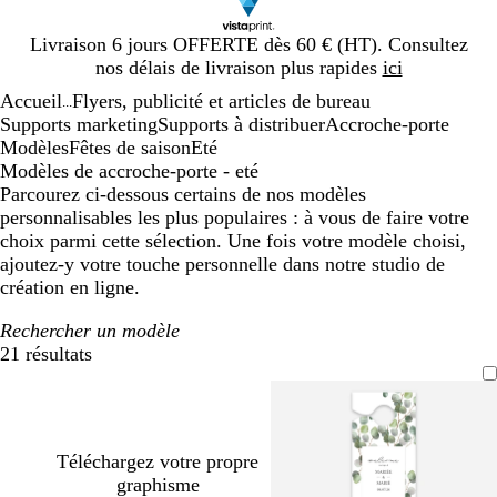
Diapositive
Livraison 6 jours OFFERTE dès 60 € (HT). Consultez
1
nos délais de livraison plus rapides
ici
sur
Accueil
Flyers, publicité et articles de bureau
1
...
Supports marketing
Supports à distribuer
Accroche-porte
Modèles
Fêtes de saison
Eté
Modèles de accroche-porte - eté
Parcourez ci-dessous certains de nos modèles
personnalisables les plus populaires : à vous de faire votre
choix parmi cette sélection. Une fois votre modèle choisi,
ajoutez-y votre touche personnelle dans notre studio de
création en ligne.
Rechercher un modèle
21 résultats
Filtres
Téléchargez votre propre
graphisme