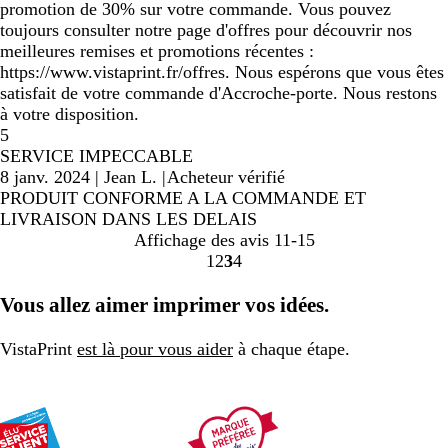
promotion de 30% sur votre commande. Vous pouvez
toujours consulter notre page d'offres pour découvrir nos
meilleures remises et promotions récentes :
https://www.vistaprint.fr/offres. Nous espérons que vous êtes
satisfait de votre commande d'Accroche-porte. Nous restons
à votre disposition.
5
SERVICE IMPECCABLE
8 janv. 2024
|
Jean L.
|
Acheteur vérifié
PRODUIT CONFORME A LA COMMANDE ET
LIVRAISON DANS LES DELAIS
Affichage des avis
11-15
1
2
3
4
Accéder
Accéder
Accéder
Accéder
à
à
à
à
Vous allez aimer imprimer vos idées.
la
la
la
la
page
page
page
page
VistaPrint
est là pour vous aider
à chaque étape.