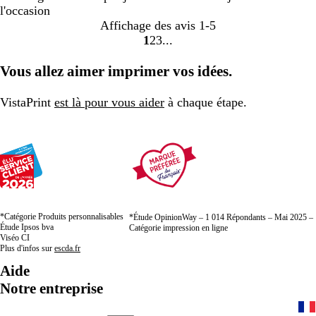
l'occasion
Affichage des avis
1-5
1
2
3
Accéder
Accéder
Accéder
à
à
à
Vous allez aimer imprimer vos idées.
la
la
la
page
page
page
VistaPrint
est là pour vous aider
à chaque étape.
*Catégorie Produits personnalisables
*Étude OpinionWay – 1 014 Répondants – Mai 2025 –
Étude Ipsos bva
Catégorie impression en ligne
Viséo CI
Plus d'infos sur
escda.fr
Aide
Notre entreprise