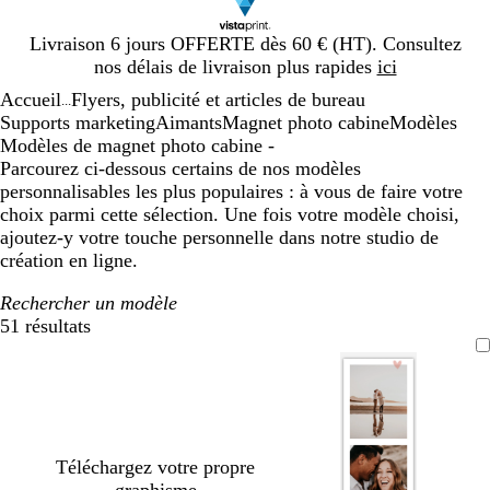
Diapositive
Livraison 6 jours OFFERTE dès 60 € (HT). Consultez
1
nos délais de livraison plus rapides
ici
sur
Accueil
Flyers, publicité et articles de bureau
1
...
Supports marketing
Aimants
Magnet photo cabine
Modèles
Modèles de magnet photo cabine -
Parcourez ci-dessous certains de nos modèles
personnalisables les plus populaires : à vous de faire votre
choix parmi cette sélection. Une fois votre modèle choisi,
ajoutez-y votre touche personnelle dans notre studio de
création en ligne.
Rechercher un modèle
51 résultats
Filtres
Téléchargez votre propre