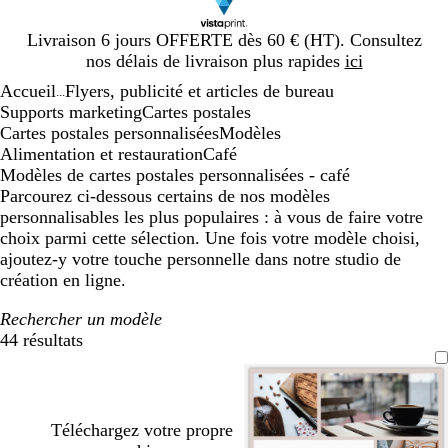
Diapositive
Livraison 6 jours OFFERTE dès 60 € (HT). Consultez
1
nos délais de livraison plus rapides
ici
sur
Accueil
Flyers, publicité et articles de bureau
1
...
Supports marketing
Cartes postales
Cartes postales personnalisées
Modèles
Alimentation et restauration
Café
Modèles de cartes postales personnalisées - café
Parcourez ci-dessous certains de nos modèles
personnalisables les plus populaires : à vous de faire votre
choix parmi cette sélection. Une fois votre modèle choisi,
ajoutez-y votre touche personnelle dans notre studio de
création en ligne.
Rechercher un modèle
44 résultats
Filtres
Téléchargez votre propre