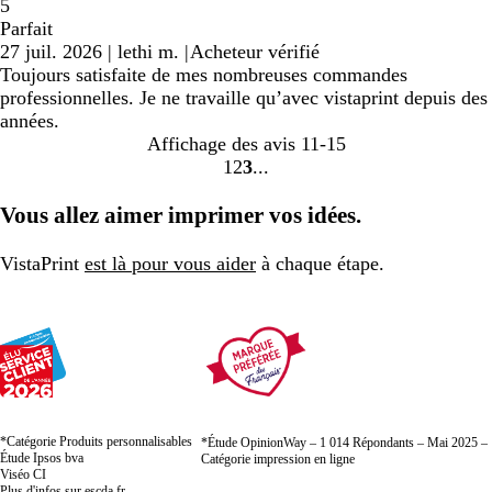
5
Parfait
27 juil. 2026
|
lethi m.
|
Acheteur vérifié
Toujours satisfaite de mes nombreuses commandes
professionnelles. Je ne travaille qu’avec vistaprint depuis des
années.
Affichage des avis
11-15
1
2
3
Accéder
Accéder
Accéder
à
à
à
Vous allez aimer imprimer vos idées.
la
la
la
page
page
page
VistaPrint
est là pour vous aider
à chaque étape.
*Catégorie Produits personnalisables
*Étude OpinionWay – 1 014 Répondants – Mai 2025 –
Étude Ipsos bva
Catégorie impression en ligne
Viséo CI
Plus d'infos sur
escda.fr