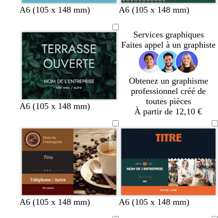
d
a
g
g
g
j
r
v
v
t
c
b
A6 (105 x 148 mm)
A6 (105 x 148 mm)
r
r
r
a
o
e
e
e
r
l
i
i
i
u
u
r
r
r
è
e
Services graphiques
s
s
s
n
g
t
t
r
m
u
Faites appel à un graphiste
c
c
f
e
e
f
f
a
e
f
l
l
o
o
o
c
o
a
a
n
r
r
o
n
Obtenez un graphisme
i
i
c
ê
ê
t
c
professionnel créé de
r
r
é
t
t
t
é
toutes pièces
a
n
n
v
A6 (105 x 148 mm)
À partir de 12,10 €
o
o
e
i
i
r
r
r
t
f
o
r
ê
t
g
g
m
v
m
A6 (105 x 148 mm)
A6 (105 x 148 mm)
r
r
a
i
a