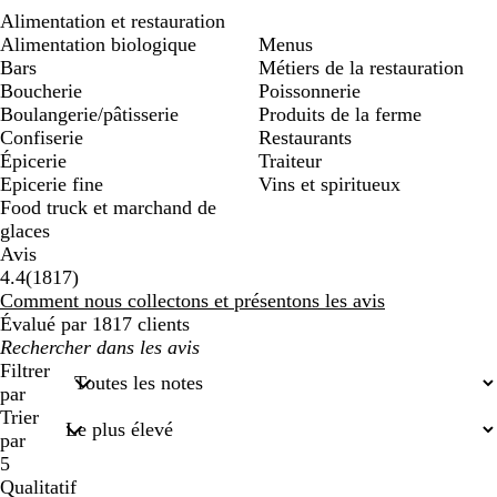
Alimentation et restauration
Alimentation biologique
Menus
Bars
Métiers de la restauration
Boucherie
Poissonnerie
Boulangerie/pâtisserie
Produits de la ferme
Confiserie
Restaurants
Épicerie
Traiteur
Epicerie fine
Vins et spiritueux
Food truck et marchand de
glaces
Avis
1817
4.4
(
1817
)
avis
Comment nous collectons et présentons les avis
Évalué par 1817 clients
Mes
recherches
Filtrer
saisies
par
Trier
par
5
Qualitatif