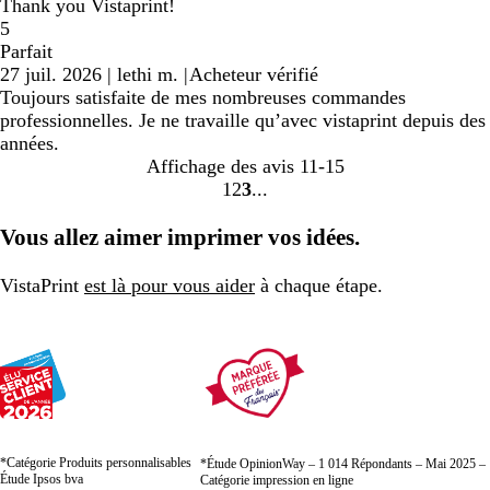
Thank you Vistaprint!
5
Parfait
27 juil. 2026
|
lethi m.
|
Acheteur vérifié
Toujours satisfaite de mes nombreuses commandes
professionnelles. Je ne travaille qu’avec vistaprint depuis des
années.
Affichage des avis
11-15
1
2
3
Accéder
Accéder
Accéder
à
à
à
Vous allez aimer imprimer vos idées.
la
la
la
page
page
page
VistaPrint
est là pour vous aider
à chaque étape.
*Catégorie Produits personnalisables
*Étude OpinionWay – 1 014 Répondants – Mai 2025 –
Étude Ipsos bva
Catégorie impression en ligne