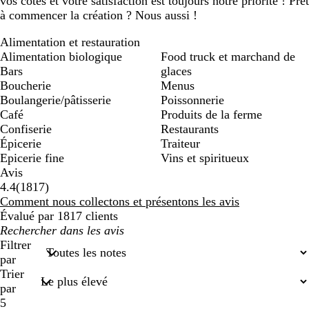
vos côtés et votre satisfaction est toujours notre priorité ! Prêt
à commencer la création ? Nous aussi !
Alimentation et restauration
Alimentation biologique
Food truck et marchand de
Bars
glaces
Boucherie
Menus
Boulangerie/pâtisserie
Poissonnerie
Café
Produits de la ferme
Confiserie
Restaurants
Épicerie
Traiteur
Epicerie fine
Vins et spiritueux
Avis
1817
4.4
(
1817
)
avis
Comment nous collectons et présentons les avis
Évalué par 1817 clients
Mes
recherches
Filtrer
saisies
par
Trier
par
5