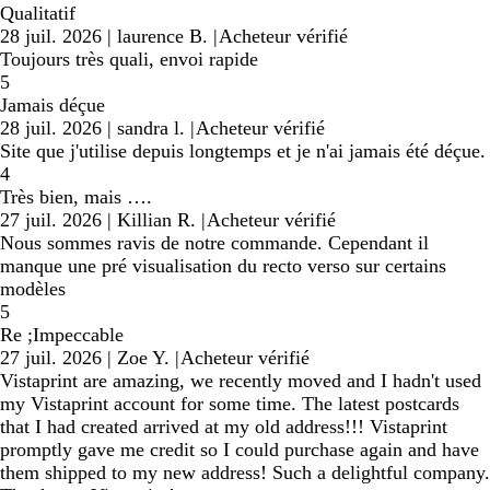
Qualitatif
28 juil. 2026
|
laurence B.
|
Acheteur vérifié
Toujours très quali, envoi rapide
5
Jamais déçue
28 juil. 2026
|
sandra l.
|
Acheteur vérifié
Site que j'utilise depuis longtemps et je n'ai jamais été déçue.
4
Très bien, mais ….
27 juil. 2026
|
Killian R.
|
Acheteur vérifié
Nous sommes ravis de notre commande. Cependant il
manque une pré visualisation du recto verso sur certains
modèles
5
Re ;Impeccable
27 juil. 2026
|
Zoe Y.
|
Acheteur vérifié
Vistaprint are amazing, we recently moved and I hadn't used
my Vistaprint account for some time. The latest postcards
that I had created arrived at my old address!!! Vistaprint
promptly gave me credit so I could purchase again and have
them shipped to my new address! Such a delightful company.