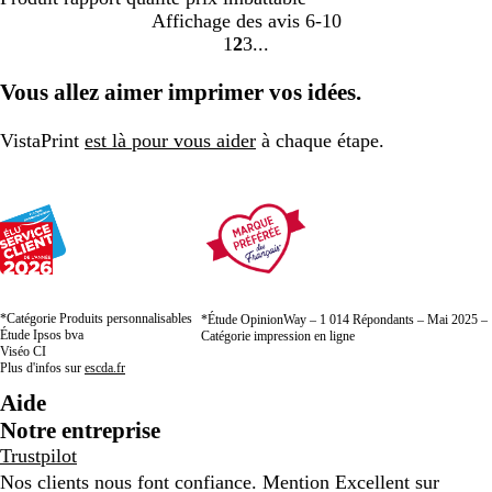
Affichage des avis
6-10
1
2
3
aller
aller
aller
à
à
à
Vous allez aimer imprimer vos idées.
la
la
la
page
page
page
VistaPrint
est là pour vous aider
à chaque étape.
1
2
3
*Catégorie Produits personnalisables
*Étude OpinionWay – 1 014 Répondants – Mai 2025 –
Étude Ipsos bva
Catégorie impression en ligne
Viséo CI
Plus d'infos sur
escda.fr
Aide
Notre entreprise
Trustpilot
Nos clients nous font confiance. Mention Excellent sur