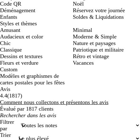
Code QR
Noël
Déménagement
Réservez votre journée
Enfants
Soldes & Liquidations
Styles et thèmes
Amusant
Minimal
Audacieux et color
Moderne & Simple
Chic
Nature et paysages
Classique
Patriotique et militaire
Dessins et textures
Rétro et vintage
Fleurs et verdure
Vacances
Custom
Modèles et graphismes de
cartes postales pour les fêtes
Avis
1817
4.4
(
1817
)
avis
Comment nous collectons et présentons les avis
Évalué par 1817 clients
Mes
recherches
Filtrer
saisies
par
Trier