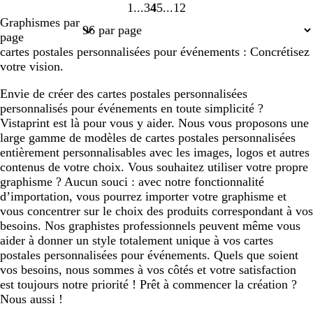
1
3
4
5
12
Page
Page
Page
Page
Page
Graphismes par
1
3
4
5
12
page
cartes postales personnalisées pour événements : Concrétisez
votre vision.
Envie de créer des cartes postales personnalisées
personnalisés pour événements en toute simplicité ?
Vistaprint est là pour vous y aider. Nous vous proposons une
large gamme de modèles de cartes postales personnalisées
entièrement personnalisables avec les images, logos et autres
contenus de votre choix. Vous souhaitez utiliser votre propre
graphisme ? Aucun souci : avec notre fonctionnalité
d’importation, vous pourrez importer votre graphisme et
vous concentrer sur le choix des produits correspondant à vos
besoins. Nos graphistes professionnels peuvent même vous
aider à donner un style totalement unique à vos cartes
postales personnalisées pour événements. Quels que soient
vos besoins, nous sommes à vos côtés et votre satisfaction
est toujours notre priorité ! Prêt à commencer la création ?
Nous aussi !