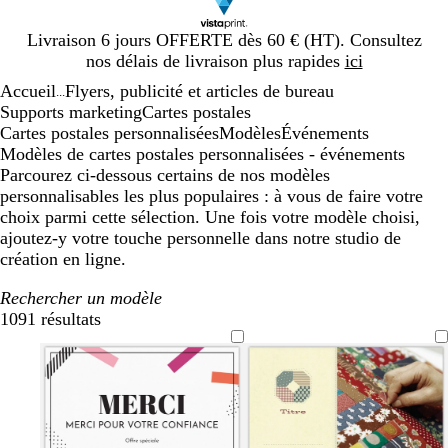
Diapositive
Livraison 6 jours OFFERTE dès 60 € (HT). Consultez
1
nos délais de livraison plus rapides
ici
sur
Accueil
Flyers, publicité et articles de bureau
1
...
Supports marketing
Cartes postales
Cartes postales personnalisées
Modèles
Événements
Modèles de cartes postales personnalisées - événements
Parcourez ci-dessous certains de nos modèles
personnalisables les plus populaires : à vous de faire votre
choix parmi cette sélection. Une fois votre modèle choisi,
ajoutez-y votre touche personnelle dans notre studio de
création en ligne.
Rechercher un modèle
1091 résultats
Filtres