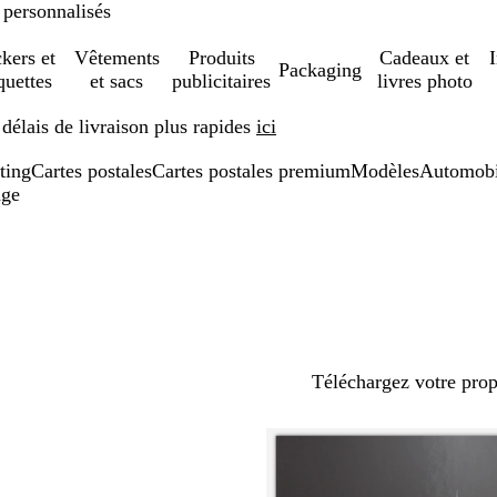
 personnalisés
ckers et
Vêtements
Produits
Cadeaux et
Packaging
quettes
et sacs
publicitaires
livres photo
élais de livraison plus rapides
ici
ting
Cartes postales
Cartes postales premium
Modèles
Automobil
age
Téléchargez votre pro