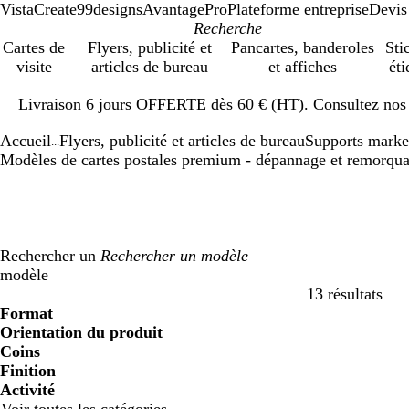
VistaCreate
99designs
AvantagePro
Plateforme entreprise
Devis
Cartes de
Flyers, publicité et
Pancartes, banderoles
Sti
visite
articles de bureau
et affiches
éti
Diapositive
Livraison 6 jours OFFERTE dès 60 € (HT). Consultez nos d
1
sur
Accueil
Flyers, publicité et articles de bureau
Supports marke
1
...
Modèles de cartes postales premium - dépannage et remorqu
Rechercher un
modèle
13 résultats
Filtres
Format
Orientation du produit
Coins
Finition
Activité