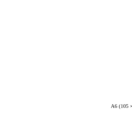
n
a
r
d
A6 (105 