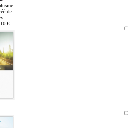
phisme
réé de
es
,10 €