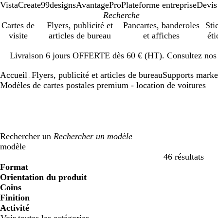
VistaCreate
99designs
AvantagePro
Plateforme entreprise
Devis
Cartes de
Flyers, publicité et
Pancartes, banderoles
Sti
visite
articles de bureau
et affiches
éti
Diapositive
Livraison 6 jours OFFERTE dès 60 € (HT). Consultez nos d
1
sur
Accueil
Flyers, publicité et articles de bureau
Supports marke
1
...
Modèles de cartes postales premium - location de voitures
Rechercher un
modèle
46 résultats
Filtres
Format
Orientation du produit
Coins
Finition
Activité