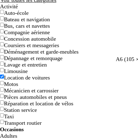
Voir toutes les catégories
Activité
Auto-école
Bateau et navigation
Bus, cars et navettes
Compagnie aérienne
Concession automobile
Coursiers et messageries
Déménagement et garde-meubles
Dépannage et remorquage
g
g
n
n
n
A6 (105 
Lavage et entretien
r
r
o
o
o
Limousine
i
i
i
i
i
Location de voitures
s
s
r
r
r
Motos
f
f
Mécanicien et carrossier
o
o
Pièces automobiles et pneus
n
n
Réparation et location de vélos
c
c
Station service
é
é
Taxi
Transport routier
Occasions
Adultes