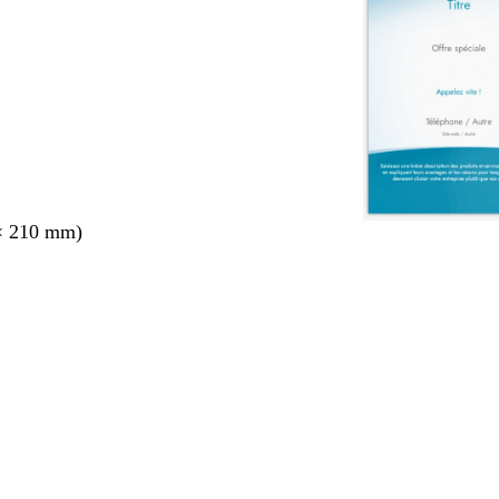
× 210 mm)
nt