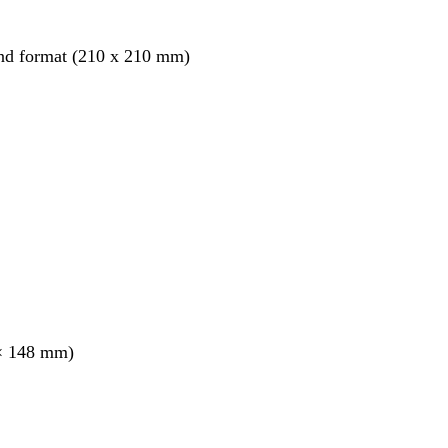
nd format (210 x 210 mm)
nt
× 148 mm)
nt