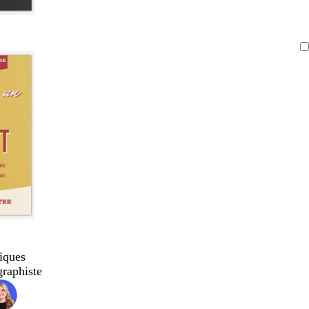
iques
graphiste