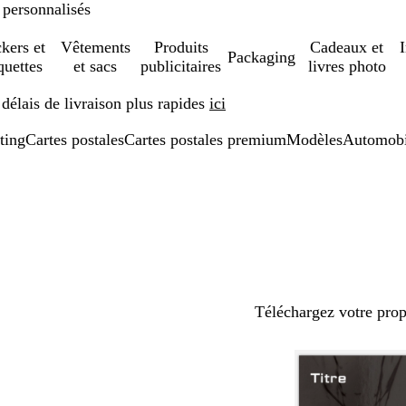
 personnalisés
ckers et
Vêtements
Produits
Cadeaux et
Packaging
quettes
et sacs
publicitaires
livres photo
élais de livraison plus rapides
ici
ting
Cartes postales
Cartes postales premium
Modèles
Automobil
Téléchargez votre pro