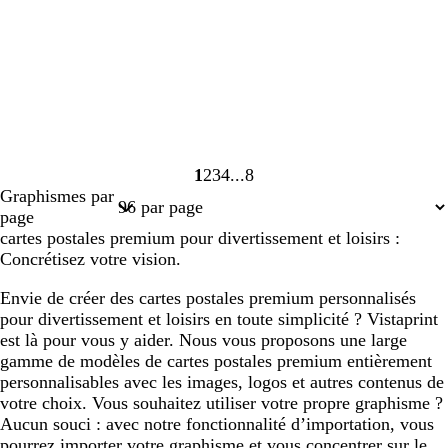
1
2
3
4
8
Page
Page
Page
Page
Page
Graphismes par
1
2
3
4
8
page
cartes postales premium pour divertissement et loisirs :
Concrétisez votre vision.
Envie de créer des cartes postales premium personnalisés
pour divertissement et loisirs en toute simplicité ? Vistaprint
est là pour vous y aider. Nous vous proposons une large
gamme de modèles de cartes postales premium entièrement
personnalisables avec les images, logos et autres contenus de
votre choix. Vous souhaitez utiliser votre propre graphisme ?
Aucun souci : avec notre fonctionnalité d’importation, vous
pourrez importer votre graphisme et vous concentrer sur le