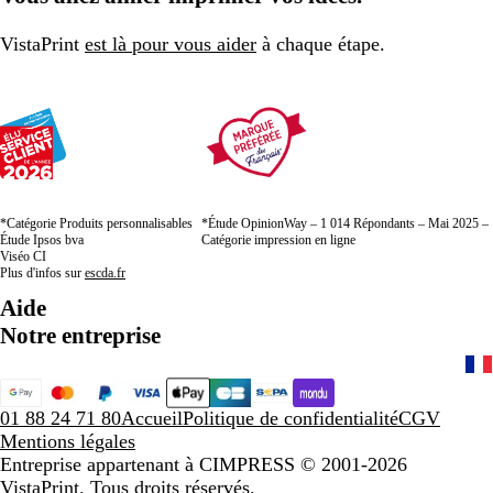
la
la
la
page
page
page
VistaPrint
est là pour vous aider
à chaque étape.
*Catégorie Produits personnalisables
*Étude OpinionWay – 1 014 Répondants – Mai 2025 –
Étude Ipsos bva
Catégorie impression en ligne
Viséo CI
Plus d'infos sur
escda.fr
Aide
Notre entreprise
01 88 24 71 80
Accueil
Politique de confidentialité
CGV
Mentions légales
Entreprise appartenant à CIMPRESS
© 2001-2026
VistaPrint. Tous droits réservés.