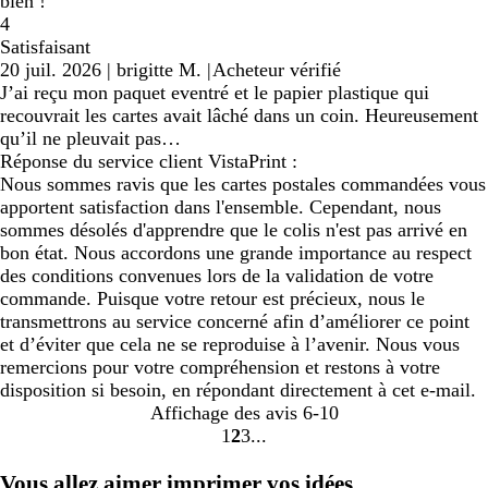
bien !
4
Satisfaisant
20 juil. 2026
|
brigitte M.
|
Acheteur vérifié
J’ai reçu mon paquet eventré et le papier plastique qui
recouvrait les cartes avait lâché dans un coin. Heureusement
qu’il ne pleuvait pas…
Réponse du service client VistaPrint :
Nous sommes ravis que les cartes postales commandées vous
apportent satisfaction dans l'ensemble. Cependant, nous
sommes désolés d'apprendre que le colis n'est pas arrivé en
bon état. Nous accordons une grande importance au respect
des conditions convenues lors de la validation de votre
commande. Puisque votre retour est précieux, nous le
transmettrons au service concerné afin d’améliorer ce point
et d’éviter que cela ne se reproduise à l’avenir. Nous vous
remercions pour votre compréhension et restons à votre
disposition si besoin, en répondant directement à cet e-mail.
Affichage des avis
6-10
1
2
3
Accéder
Accéder
Accéder
à
à
à
Vous allez aimer imprimer vos idées.