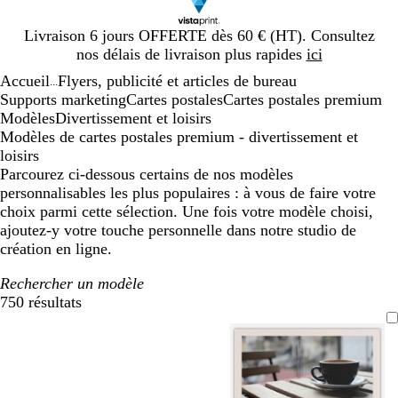
Diapositive
Livraison 6 jours OFFERTE dès 60 € (HT). Consultez
1
nos délais de livraison plus rapides
ici
sur
Accueil
Flyers, publicité et articles de bureau
1
...
Supports marketing
Cartes postales
Cartes postales premium
Modèles
Divertissement et loisirs
Modèles de cartes postales premium - divertissement et
loisirs
Parcourez ci-dessous certains de nos modèles
personnalisables les plus populaires : à vous de faire votre
choix parmi cette sélection. Une fois votre modèle choisi,
ajoutez-y votre touche personnelle dans notre studio de
création en ligne.
Rechercher un modèle
750 résultats
Filtres