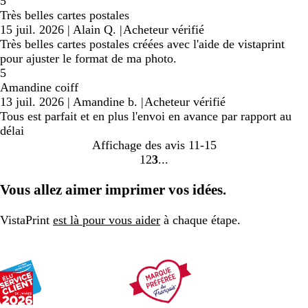
5
Très belles cartes postales
15 juil. 2026
|
Alain Q.
|
Acheteur vérifié
Très belles cartes postales créées avec l'aide de vistaprint
pour ajuster le format de ma photo.
5
Amandine coiff
13 juil. 2026
|
Amandine b.
|
Acheteur vérifié
Tous est parfait et en plus l'envoi en avance par rapport au
délai
Affichage des avis
11-15
1
2
3
Accéder
Accéder
Accéder
à
à
à
Vous allez aimer imprimer vos idées.
la
la
la
page
page
page
VistaPrint
est là pour vous aider
à chaque étape.