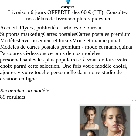
Diapositive
Livraison 6 jours OFFERTE dès 60 € (HT). Consultez
1
nos délais de livraison plus rapides
ici
sur
Accueil
Flyers, publicité et articles de bureau
1
...
Supports marketing
Cartes postales
Cartes postales premium
Modèles
Divertissement et loisirs
Mode et mannequinat
Modèles de cartes postales premium - mode et mannequinat
Parcourez ci-dessous certains de nos modèles
personnalisables les plus populaires : à vous de faire votre
choix parmi cette sélection. Une fois votre modèle choisi,
ajoutez-y votre touche personnelle dans notre studio de
création en ligne.
Rechercher un modèle
89 résultats
Filtres