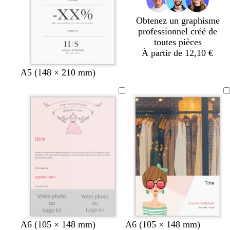
Obtenez un graphisme
professionnel créé de
toutes pièces
À partir de 12,10 €
b
b
b
g
g
v
n
A5 (148 × 210 mm)
l
l
l
r
r
i
o
a
a
a
i
i
o
i
n
n
n
s
s
l
r
c
c
c
f
e
o
t
n
f
c
o
é
n
c
é
l
l
b
n
g
m
g
A6 (105 × 148 mm)
A6 (105 × 148 mm)