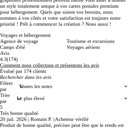
graphistes professionnels peuvent même vous aider à donner
un style totalement unique à vos cartes postales premium
pour hébergement. Quels que soient vos besoins, nous
sommes à vos côtés et votre satisfaction est toujours notre
priorité ! Prêt à commencer la création ? Nous aussi !
Voyages et hébergement
Agence de voyage
Tourisme et excursions
Camps d'été
Voyages aériens
Avis
174
4.3
(
174
)
avis
Comment nous collectons et présentons les avis
Évalué par 174 clients
Mes
recherches
Filtrer
saisies
par
Trier
par
5
Très bonne qualité
20 juil. 2026
|
Romain P.
|
Acheteur vérifié
Produit de bonne qualité, préciser peut être que le rendu est