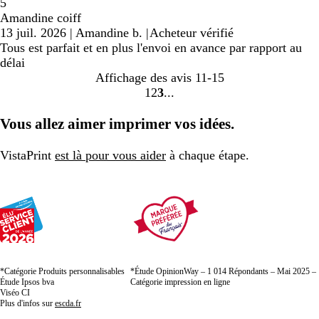
5
Amandine coiff
13 juil. 2026
|
Amandine b.
|
Acheteur vérifié
Tous est parfait et en plus l'envoi en avance par rapport au
délai
Affichage des avis
11-15
1
2
3
Accéder
Accéder
Accéder
à
à
à
Vous allez aimer imprimer vos idées.
la
la
la
page
page
page
VistaPrint
est là pour vous aider
à chaque étape.
*Catégorie Produits personnalisables
*Étude OpinionWay – 1 014 Répondants – Mai 2025 –
Étude Ipsos bva
Catégorie impression en ligne
Viséo CI
Plus d'infos sur
escda.fr