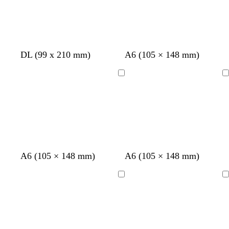
m
f
m
DL (99 x 210 mm)
A6 (105 × 148 mm)
a
a
a
r
u
r
Chargement
Chargement
r
v
r
o
e
o
n
n
A6 (105 × 148 mm)
A6 (105 × 148 mm)
Chargement
Chargement