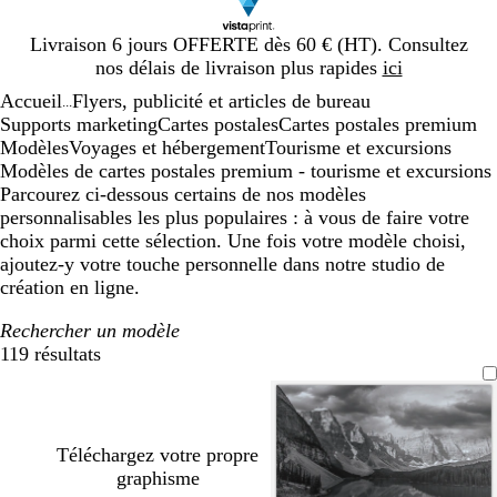
Diapositive
Livraison 6 jours OFFERTE dès 60 € (HT). Consultez
1
nos délais de livraison plus rapides
ici
sur
Accueil
Flyers, publicité et articles de bureau
1
...
Supports marketing
Cartes postales
Cartes postales premium
Modèles
Voyages et hébergement
Tourisme et excursions
Modèles de cartes postales premium - tourisme et excursions
Parcourez ci-dessous certains de nos modèles
personnalisables les plus populaires : à vous de faire votre
choix parmi cette sélection. Une fois votre modèle choisi,
ajoutez-y votre touche personnelle dans notre studio de
création en ligne.
Rechercher un modèle
119 résultats
Filtres
Téléchargez votre propre
graphisme