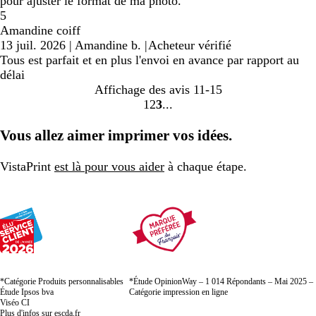
pour ajuster le format de ma photo.
5
Amandine coiff
13 juil. 2026
|
Amandine b.
|
Acheteur vérifié
Tous est parfait et en plus l'envoi en avance par rapport au
délai
Affichage des avis
11-15
1
2
3
Accéder
Accéder
Accéder
à
à
à
Vous allez aimer imprimer vos idées.
la
la
la
page
page
page
VistaPrint
est là pour vous aider
à chaque étape.
*Catégorie Produits personnalisables
*Étude OpinionWay – 1 014 Répondants – Mai 2025 –
Étude Ipsos bva
Catégorie impression en ligne
Viséo CI
Plus d'infos sur
escda.fr