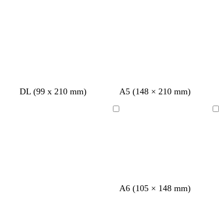
é
é
b
v
f
a
DL (99 x 210 mm)
A5 (148 × 210 mm)
l
e
a
c
a
r
u
i
Chargement
Chargement
n
t
v
e
c
d
e
r
’
e
a
u
A6 (105 × 148 mm)