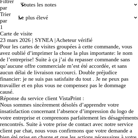
recherches
Filtrer
saisies
par
Trier
par
1
Carte de visite
23 mars 2026
|
SYNEA
|
Acheteur vérifié
Pour les cartes de visites groupées à cette commande, vous
avez oublié d’imprimer la chose la plus importante: le nom
de l’entreprise! Suite à ça j’ai du repasser commande sans
qu’aucune offre commerciale m’est été accordée, et sans
aucun délai de livraison raccourci. Double préjudice
financier: je ne suis pas satisfaite du tout . Je ne peux pas
travailler et en plus vous ne compensez pas le dommage
causé.
Réponse du service client VistaPrint :
Nous sommes sincèrement désolés d’apprendre votre
insatisfaction concernant l’absence d’impression du logo de
votre entreprise et comprenons parfaitement les désagréments
rencontrés. Suite à votre prise de contact avec notre service
client par chat, nous vous confirmons que votre demande a
bien été prise en charge et que les actions nécessaires à votre