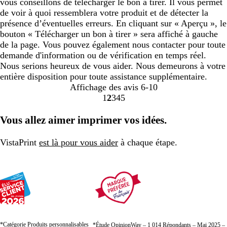
vous conseillons de télécharger le bon à tirer. Il vous permet
de voir à quoi ressemblera votre produit et de détecter la
présence d’éventuelles erreurs. En cliquant sur « Aperçu », le
bouton « Télécharger un bon à tirer » sera affiché à gauche
de la page. Vous pouvez également nous contacter pour toute
demande d'information ou de vérification en temps réel.
Nous serions heureux de vous aider. Nous demeurons à votre
entière disposition pour toute assistance supplémentaire.
Affichage des avis
6-10
1
2
3
4
5
Accéder
Accéder
Accéder
Accéder
Accéder
à
à
à
à
à
Vous allez aimer imprimer vos idées.
la
la
la
la
la
page
page
page
page
page
VistaPrint
est là pour vous aider
à chaque étape.
*Catégorie Produits personnalisables
*Étude OpinionWay – 1 014 Répondants – Mai 2025 –