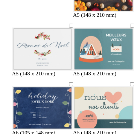
A5 (148 x 210 mm)
a
s
A5 (148 x 210 mm)
A5 (148 x 210 mm)
c
a
i
u
e
m
r
o
n
c
o
c
b
g
A5 (148 x 210 mm)
b
t
b
A6 (105 x 148 mm)