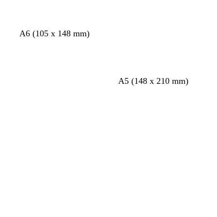
i
t
i
c
c
o
r
t
r
é
é
n
a
c
A6 (105 x 148 mm)
é
A5 (148 x 210 mm)
Chargement
Chargement