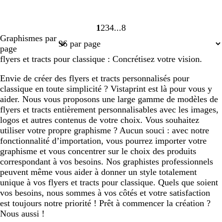
1
2
3
4
8
Page
Page
Page
Page
Page
Graphismes par
1
2
3
4
8
page
flyers et tracts pour classique : Concrétisez votre vision.
Envie de créer des flyers et tracts personnalisés pour
classique en toute simplicité ? Vistaprint est là pour vous y
aider. Nous vous proposons une large gamme de modèles de
flyers et tracts entièrement personnalisables avec les images,
logos et autres contenus de votre choix. Vous souhaitez
utiliser votre propre graphisme ? Aucun souci : avec notre
fonctionnalité d’importation, vous pourrez importer votre
graphisme et vous concentrer sur le choix des produits
correspondant à vos besoins. Nos graphistes professionnels
peuvent même vous aider à donner un style totalement
unique à vos flyers et tracts pour classique. Quels que soient
vos besoins, nous sommes à vos côtés et votre satisfaction
est toujours notre priorité ! Prêt à commencer la création ?
Nous aussi !