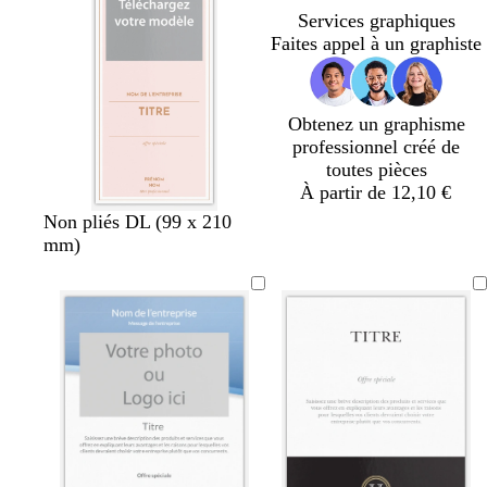
e
Services graphiques
Faites appel à un graphiste
Obtenez un graphisme
professionnel créé de
toutes pièces
À partir de 12,10 €
r
b
b
n
g
m
b
Non pliés DL (99 x 210
o
l
l
o
r
a
l
mm)
s
e
e
i
i
r
a
e
u
u
r
s
r
n
c
c
f
f
o
c
l
l
o
o
n
a
a
n
n
f
i
i
c
c
o
r
r
é
é
n
c
é