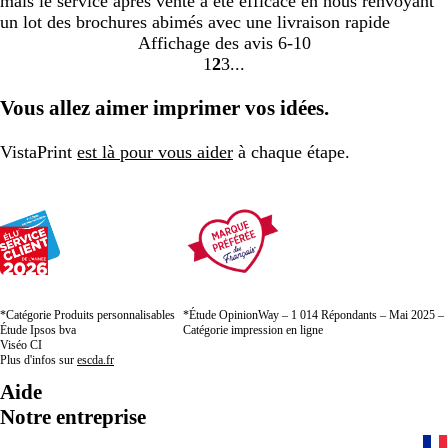
mais le service après vente a été efficace en nous renvoyant
un lot des brochures abimés avec une livraison rapide
Affichage des avis
6-10
1
2
3
Accéder
Accéder
Accéder
à
à
à
Vous allez aimer imprimer vos idées.
la
la
la
page
page
page
VistaPrint
est là pour vous aider
à chaque étape.
*Catégorie Produits personnalisables
*Étude OpinionWay – 1 014 Répondants – Mai 2025 –
Étude Ipsos bva
Catégorie impression en ligne
Viséo CI
Plus d'infos sur
escda.fr
Aide
Notre entreprise