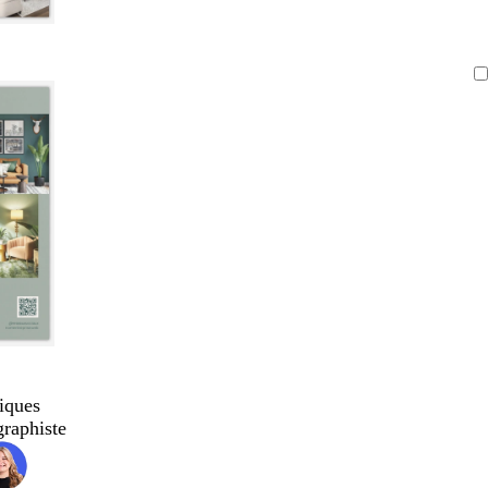
iques
graphiste