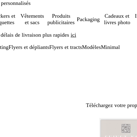
 personnalisés
ckers et
Vêtements
Produits
Cadeaux et
Packaging
quettes
et sacs
publicitaires
livres photo
élais de livraison plus rapides
ici
ting
Flyers et dépliants
Flyers et tracts
Modèles
Minimal
Téléchargez votre pro