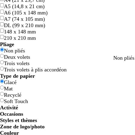
A4 (21 x 29,7 cm)
A5 (14,8 x 21 cm)
A6 (105 x 148 mm)
A7 (74 x 105 mm)
DL (99 x 210 mm)
148 x 148 mm
210 x 210 mm
Pliage
Non pliés
Deux volets
g
g
a
g
Non plié
Trois volets
r
r
c
r
Trois volets à plis accordéon
i
i
i
i
Type de papier
s
s
e
s
Glacé
c
c
r
Mat
l
l
Recyclé
a
a
Soft Touch
i
i
Activité
r
r
Occasions
Styles et thèmes
Zone de logo/photo
Couleur