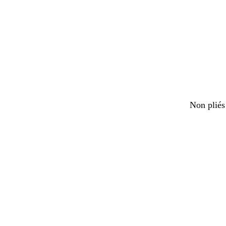
Non plié
Chargeme