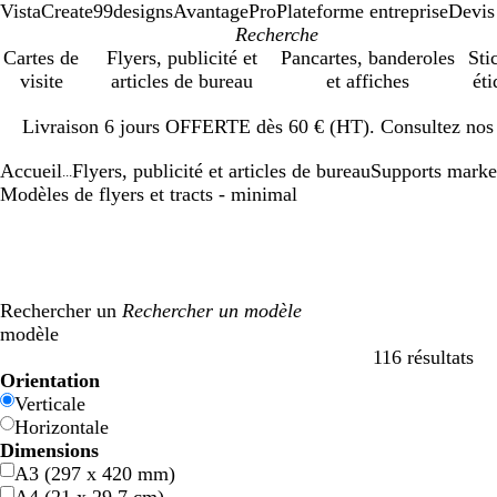
VistaCreate
99designs
AvantagePro
Plateforme entreprise
Devis
Cartes de
Flyers, publicité et
Pancartes, banderoles
Sti
visite
articles de bureau
et affiches
éti
Diapositive
Livraison 6 jours OFFERTE dès 60 € (HT). Consultez nos d
1
sur
Accueil
Flyers, publicité et articles de bureau
Supports marke
1
...
Modèles de flyers et tracts - minimal
Rechercher un
modèle
116 résultats
Filtres
Orientation
Verticale
Horizontale
Dimensions
A3 (297 x 420 mm)