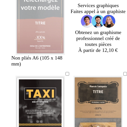
a
a
f
Services graphiques
i
i
o
Faites appel à un graphiste
r
r
n
c
é
Obtenez un graphisme
professionnel créé de
toutes pièces
À partir de 12,10 €
m
b
n
r
m
t
Non pliés A6 (105 x 148
a
l
o
o
a
u
mm)
u
a
i
s
u
r
v
n
r
e
v
q
e
c
c
e
u
l
o
a
i
i
s
r
e