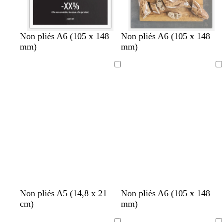
n
n
n
n
n
n
Non pliés A6 (105 x 148
Non pliés A6 (105 x 148
o
o
o
o
o
o
mm)
mm)
i
i
i
i
i
i
r
r
r
r
r
r
Chargement
Chargement
j
r
é
b
b
b
r
v
d
g
g
Non pliés A5 (14,8 x 21
Non pliés A6 (105 x 148
a
o
m
l
l
l
o
e
o
r
r
cm)
mm)
u
u
e
a
a
a
s
r
r
i
i