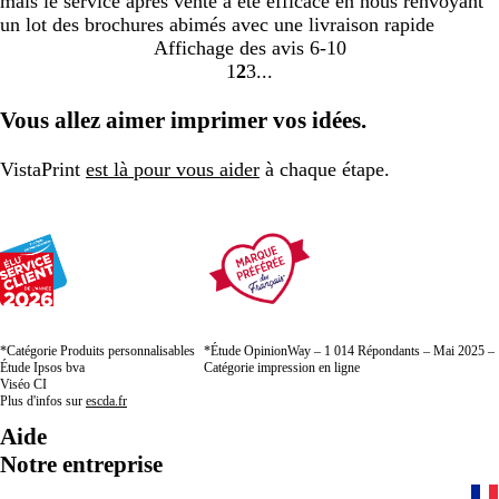
mais le service après vente a été efficace en nous renvoyant
un lot des brochures abimés avec une livraison rapide
Affichage des avis
6-10
1
2
3
Accéder
Accéder
Accéder
à
à
à
Vous allez aimer imprimer vos idées.
la
la
la
page
page
page
VistaPrint
est là pour vous aider
à chaque étape.
*Catégorie Produits personnalisables
*Étude OpinionWay – 1 014 Répondants – Mai 2025 –
Étude Ipsos bva
Catégorie impression en ligne
Viséo CI
Plus d'infos sur
escda.fr
Aide
Notre entreprise