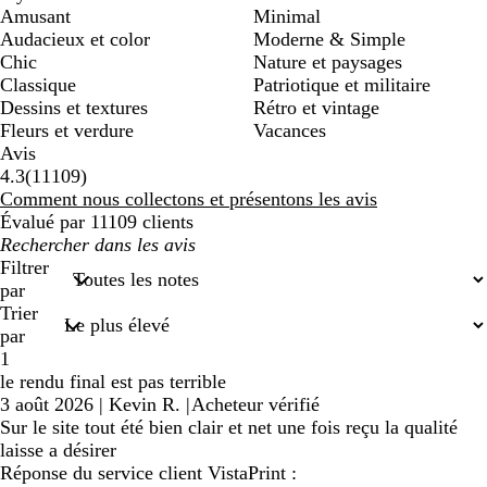
Amusant
Minimal
Audacieux et color
Moderne & Simple
Chic
Nature et paysages
Classique
Patriotique et militaire
Dessins et textures
Rétro et vintage
Fleurs et verdure
Vacances
Avis
11109
4.3
(
11109
)
avis
Comment nous collectons et présentons les avis
Évalué par 11109 clients
Mes
recherches
Filtrer
saisies
par
Trier
par
1
le rendu final est pas terrible
3 août 2026
|
Kevin R.
|
Acheteur vérifié
Sur le site tout été bien clair et net une fois reçu la qualité
laisse a désirer
Réponse du service client VistaPrint :