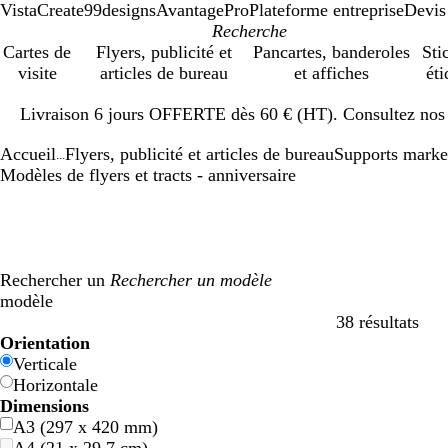
VistaCreate
99designs
AvantagePro
Plateforme entreprise
Devis
Cartes de
Flyers, publicité et
Pancartes, banderoles
Sti
visite
articles de bureau
et affiches
éti
Diapositive
Livraison 6 jours OFFERTE dès 60 € (HT). Consultez nos d
1
sur
Accueil
Flyers, publicité et articles de bureau
Supports marke
1
...
Modèles de flyers et tracts - anniversaire
Rechercher un
modèle
38 résultats
Filtres
Orientation
Verticale
Horizontale
Dimensions
A3 (297 x 420 mm)