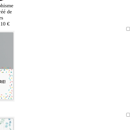
phisme
réé de
es
,10 €