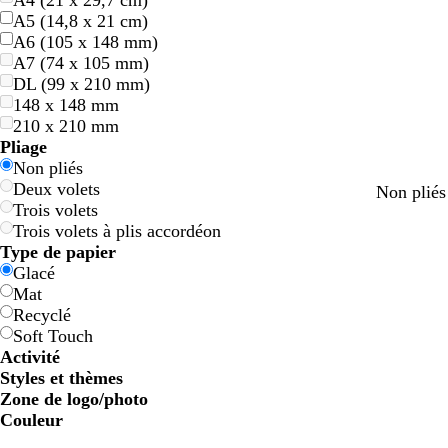
A4 (21 x 29,7 cm)
A5 (14,8 x 21 cm)
A6 (105 x 148 mm)
A7 (74 x 105 mm)
DL (99 x 210 mm)
148 x 148 mm
210 x 210 mm
Pliage
Non pliés
Deux volets
v
v
Non plié
Trois volets
i
i
Trois volets à plis accordéon
o
o
Type de papier
l
l
Glacé
e
e
Mat
t
t
Recyclé
f
f
Soft Touch
o
o
Activité
n
n
Styles et thèmes
c
c
Zone de logo/photo
é
é
Couleur
B
B
V
V
J
J
O
O
R
R
G
G
B
B
N
N
M
M
C
C
V
V
R
R