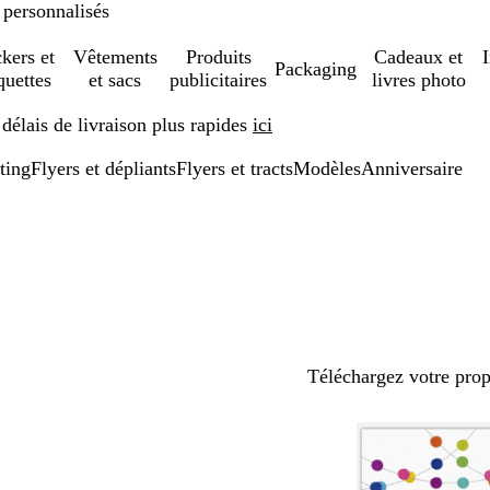
 personnalisés
ckers et
Vêtements
Produits
Cadeaux et
Packaging
quettes
et sacs
publicitaires
livres photo
élais de livraison plus rapides
ici
ting
Flyers et dépliants
Flyers et tracts
Modèles
Anniversaire
Téléchargez votre pro