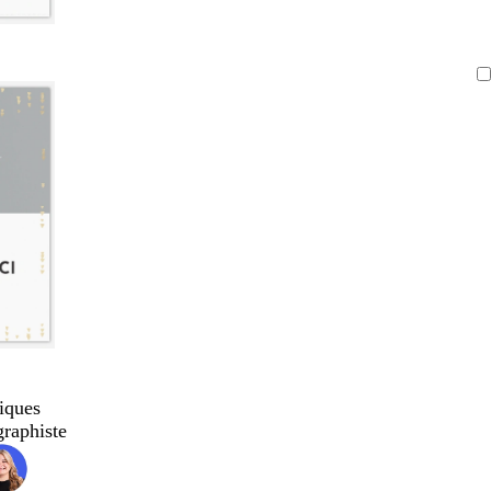
iques
graphiste