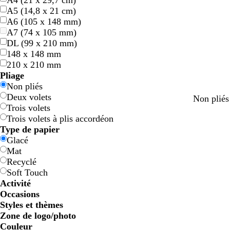
A4 (21 x 29,7 cm)
A5 (14,8 x 21 cm)
A6 (105 x 148 mm)
A7 (74 x 105 mm)
DL (99 x 210 mm)
148 x 148 mm
210 x 210 mm
Pliage
Non pliés
Deux volets
v
b
f
Non pliés
Trois volets
e
l
a
Trois volets à plis accordéon
r
e
u
Type de papier
t
u
v
Glacé
c
e
Mat
a
Recyclé
n
Soft Touch
a
Activité
r
Occasions
d
Styles et thèmes
Zone de logo/photo
Couleur