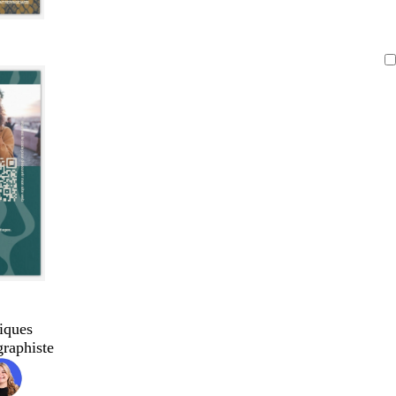
iques
graphiste