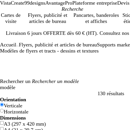
VistaCreate
99designs
AvantagePro
Plateforme entreprise
Devis
Cartes de
Flyers, publicité et
Pancartes, banderoles
Sti
visite
articles de bureau
et affiches
éti
Diapositive
Livraison 6 jours OFFERTE dès 60 € (HT). Consultez nos d
1
sur
Accueil
Flyers, publicité et articles de bureau
Supports marke
1
...
Modèles de flyers et tracts - dessins et textures
Rechercher un
modèle
130 résultats
Filtres
Orientation
Verticale
Horizontale
Dimensions
A3 (297 x 420 mm)