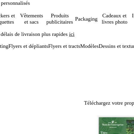
 personnalisés
ckers et
Vêtements
Produits
Cadeaux et
Packaging
quettes
et sacs
publicitaires
livres photo
élais de livraison plus rapides
ici
ting
Flyers et dépliants
Flyers et tracts
Modèles
Dessins et textu
Téléchargez votre pro