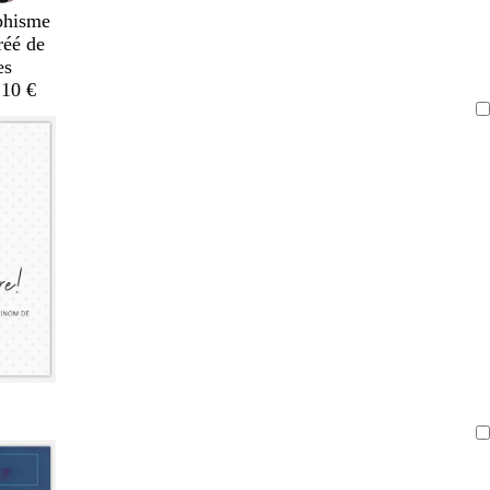
phisme
réé de
es
,10 €