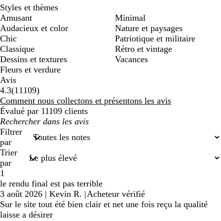
Styles et thèmes
Amusant
Minimal
Audacieux et color
Nature et paysages
Chic
Patriotique et militaire
Classique
Rétro et vintage
Dessins et textures
Vacances
Fleurs et verdure
Avis
11109
4.3
(
11109
)
avis
Comment nous collectons et présentons les avis
Évalué par 11109 clients
Mes
recherches
Filtrer
saisies
par
Trier
par
1
le rendu final est pas terrible
3 août 2026
|
Kevin R.
|
Acheteur vérifié
Sur le site tout été bien clair et net une fois reçu la qualité
laisse a désirer