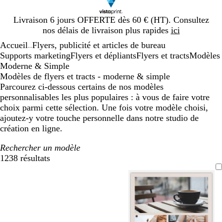
Diapositive
Livraison 6 jours OFFERTE dès 60 € (HT). Consultez
1
nos délais de livraison plus rapides
ici
sur
Accueil
Flyers, publicité et articles de bureau
1
...
Supports marketing
Flyers et dépliants
Flyers et tracts
Modèles
Moderne & Simple
Modèles de flyers et tracts - moderne & simple
Parcourez ci-dessous certains de nos modèles
personnalisables les plus populaires : à vous de faire votre
choix parmi cette sélection. Une fois votre modèle choisi,
ajoutez-y votre touche personnelle dans notre studio de
création en ligne.
Rechercher un modèle
1238 résultats
Filtres