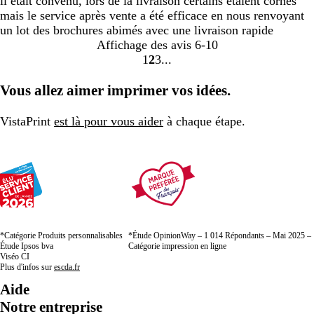
il était convenu, lors de la livraison certains étaient cornés
mais le service après vente a été efficace en nous renvoyant
un lot des brochures abimés avec une livraison rapide
Affichage des avis
6-10
1
2
3
Accéder
Accéder
Accéder
à
à
à
Vous allez aimer imprimer vos idées.
la
la
la
page
page
page
VistaPrint
est là pour vous aider
à chaque étape.
*Catégorie Produits personnalisables
*Étude OpinionWay – 1 014 Répondants – Mai 2025 –
Étude Ipsos bva
Catégorie impression en ligne
Viséo CI
Plus d'infos sur
escda.fr
Aide
Notre entreprise