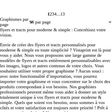
1
2
3
4
13
Page
Page
Page
Page
Page
Graphismes par
1
2
3
4
13
page
flyers et tracts pour moderne & simple : Concrétisez votre
vision.
Envie de créer des flyers et tracts personnalisés pour
moderne & simple en toute simplicité ? Vistaprint est là pour
vous y aider. Nous vous proposons une large gamme de
modèles de flyers et tracts entièrement personnalisables avec
les images, logos et autres contenus de votre choix. Vous
souhaitez utiliser votre propre graphisme ? Aucun souci :
avec notre fonctionnalité d’importation, vous pourrez
importer votre graphisme et vous concentrer sur le choix des
produits correspondant à vos besoins. Nos graphistes
professionnels peuvent même vous aider à donner un style
totalement unique à vos flyers et tracts pour moderne &
simple. Quels que soient vos besoins, nous sommes à vos
côtés et votre satisfaction est toujours notre priorité ! Prêt à