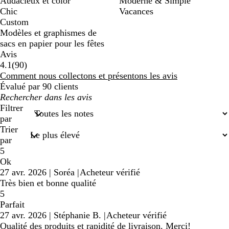
Audacieux et color
Moderne & Simple
Chic
Vacances
Custom
Modèles et graphismes de
sacs en papier pour les fêtes
Avis
90
4.1
(
90
)
avis
Comment nous collectons et présentons les avis
Évalué par 90 clients
Mes
recherches
Filtrer
saisies
par
Trier
par
5
Ok
27 avr. 2026
|
Soréa
|
Acheteur vérifié
Très bien et bonne qualité
5
Parfait
27 avr. 2026
|
Stéphanie B.
|
Acheteur vérifié
Qualité des produits et rapidité de livraison. Merci!