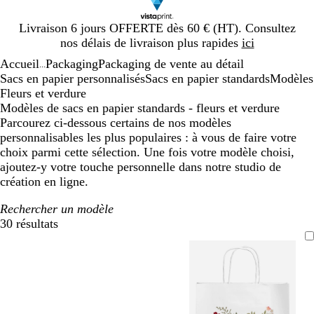
Diapositive
Livraison 6 jours OFFERTE dès 60 € (HT). Consultez
1
nos délais de livraison plus rapides
ici
sur
Accueil
Packaging
Packaging de vente au détail
1
...
Sacs en papier personnalisés
Sacs en papier standards
Modèles
Fleurs et verdure
Modèles de sacs en papier standards - fleurs et verdure
Parcourez ci-dessous certains de nos modèles
personnalisables les plus populaires : à vous de faire votre
choix parmi cette sélection. Une fois votre modèle choisi,
ajoutez-y votre touche personnelle dans notre studio de
création en ligne.
Rechercher un modèle
30 résultats
Filtres