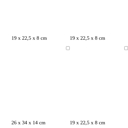
b
c
b
b
b
19 x 22,5 x 8 cm
19 x 22,5 x 8 cm
l
r
l
l
l
a
è
a
e
a
Chargement
Chargement
n
m
n
u
n
c
e
c
c
c
l
a
i
r
r
r
b
l
b
g
b
m
t
26 x 34 x 14 cm
19 x 22,5 x 8 cm