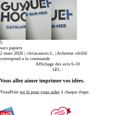
5
sacs papiers
2 mars 2026
|
clevacances L.
|
Acheteur vérifié
correspond a la commande
Affichage des avis
6-10
1
2
3
aller
aller
aller
à
à
à
Vous allez aimer imprimer vos idées.
la
la
la
page
page
page
VistaPrint
est là pour vous aider
à chaque étape.
1
2
3