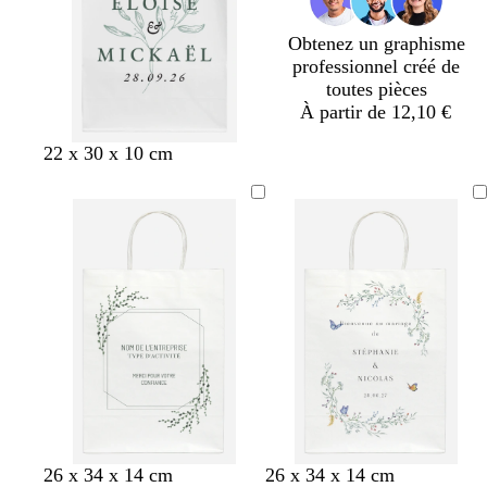
é
u
e
n
c
Obtenez un graphisme
é
professionnel créé de
toutes pièces
À partir de 12,10 €
b
v
b
a
n
22 x 30 x 10 cm
l
i
l
c
o
e
o
e
i
i
u
l
u
e
r
c
e
c
r
a
t
a
n
f
n
a
o
a
r
n
r
d
c
d
é
g
a
m
26 x 34 x 14 cm
26 x 34 x 14 cm