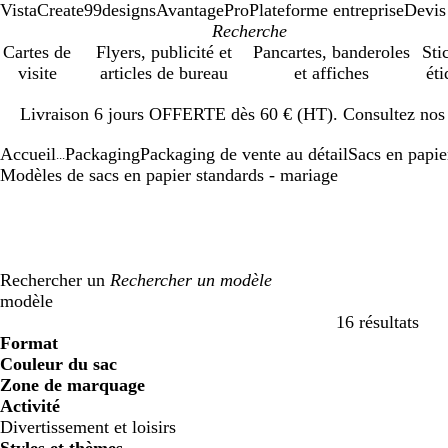
VistaCreate
99designs
AvantagePro
Plateforme entreprise
Devis
Cartes de
Flyers, publicité et
Pancartes, banderoles
Sti
visite
articles de bureau
et affiches
éti
Diapositive
Livraison 6 jours OFFERTE dès 60 € (HT). Consultez nos d
1
sur
Accueil
Packaging
Packaging de vente au détail
Sacs en papie
1
...
Modèles de sacs en papier standards - mariage
Rechercher un
modèle
16 résultats
Filtres
Format
Couleur du sac
Zone de marquage
Activité
Divertissement et loisirs