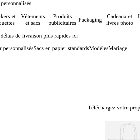
 personnalisés
ckers et
Vêtements
Produits
Cadeaux et
Packaging
quettes
et sacs
publicitaires
livres photo
élais de livraison plus rapides
ici
r personnalisés
Sacs en papier standards
Modèles
Mariage
Téléchargez votre pro