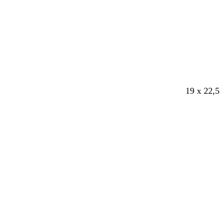
e
n
a
c
u
é
19 x 22,5