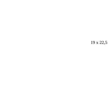
f
r
o
ê
n
t
c
é
19 x 22,5