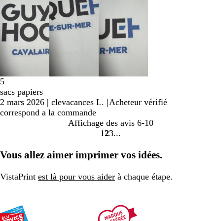
5
sacs papiers
2 mars 2026
|
clevacances L.
|
Acheteur vérifié
correspond a la commande
Affichage des avis
6-10
1
2
3
Accéder
Accéder
Accéder
à
à
à
Vous allez aimer imprimer vos idées.
la
la
la
page
page
page
VistaPrint
est là pour vous aider
à chaque étape.