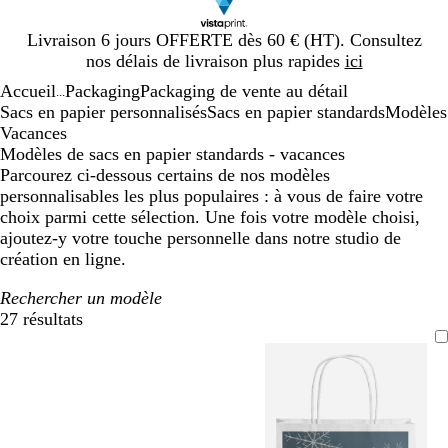
Diapositive
Livraison 6 jours OFFERTE dès 60 € (HT). Consultez
1
nos délais de livraison plus rapides
ici
sur
Accueil
Packaging
Packaging de vente au détail
1
...
Sacs en papier personnalisés
Sacs en papier standards
Modèles
Vacances
Modèles de sacs en papier standards - vacances
Parcourez ci-dessous certains de nos modèles
personnalisables les plus populaires : à vous de faire votre
choix parmi cette sélection. Une fois votre modèle choisi,
ajoutez-y votre touche personnelle dans notre studio de
création en ligne.
Rechercher un modèle
27 résultats
Filtres