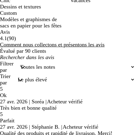
Chic
Vacances
Dessins et textures
Custom
Modèles et graphismes de
sacs en papier pour les fêtes
Avis
90
4.1
(
90
)
avis
Comment nous collectons et présentons les avis
Évalué par 90 clients
Mes
recherches
Filtrer
saisies
par
Trier
par
5
Ok
27 avr. 2026
|
Soréa
|
Acheteur vérifié
Très bien et bonne qualité
5
Parfait
27 avr. 2026
|
Stéphanie B.
|
Acheteur vérifié
Qualité des produits et rapidité de livraison. Merci!