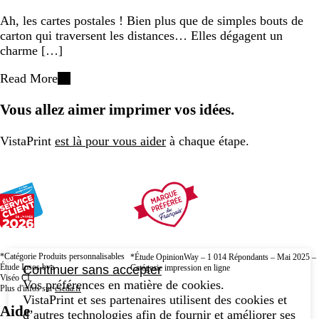
Ah, les cartes postales ! Bien plus que de simples bouts de
carton qui traversent les distances… Elles dégagent un
charme […]
Read More
Vous allez aimer imprimer vos idées.
VistaPrint
est là pour vous aider
à chaque étape.
*Catégorie Produits personnalisables
*Étude OpinionWay – 1 014 Répondants – Mai 2025 –
Étude Ipsos bva
Continuer sans accepter
Catégorie impression en ligne
Viséo CI
Vos préférences en matière de cookies.
Plus d'infos sur
escda.fr
VistaPrint et ses partenaires utilisent des cookies et
Aide
d’autres technologies afin de fournir et améliorer ses