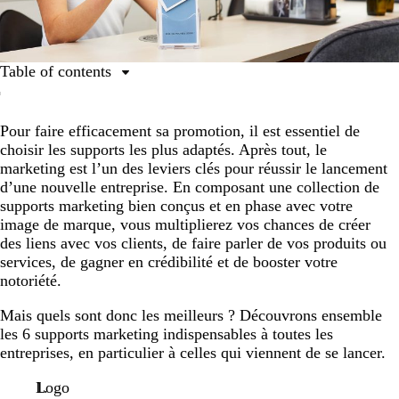
Table of contents
1. Logo
Pour faire efficacement sa promotion, il est essentiel de
2. Cartes de visite
choisir les supports les plus adaptés. Après tout, le
3. Site web
marketing est l’un des leviers clés pour réussir le lancement
d’une nouvelle entreprise. En composant une collection de
4. Cartes postales et flyers
supports marketing bien conçus et en phase avec votre
5. Dépliants
image de marque, vous multiplierez vos chances de créer
des liens avec vos clients, de faire parler de vos produits ou
6. Réseaux sociaux
services, de gagner en crédibilité et de booster votre
notoriété.
Mais quels sont donc les meilleurs ? Découvrons ensemble
les 6 supports marketing indispensables à toutes les
entreprises, en particulier à celles qui viennent de se lancer.
Logo