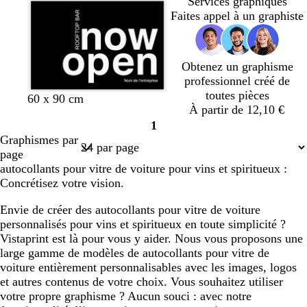
Services graphiques
o
n
g
t
g
Faites appel à un graphiste
t
c
e
f
e
t
é
o
a
r
Obtenez un graphisme
ê
professionnel créé de
t
toutes pièces
n
r
b
r
j
b
b
v
v
60 x 90 cm
À partir de 12,10 €
o
o
l
o
a
l
l
i
e
1
i
u
e
s
u
a
e
o
r
Page
Graphismes par
r
g
u
e
n
n
u
l
t
1
page
e
e
c
f
e
f
autocollants pour vitre de voiture pour vins et spiritueux :
o
t
o
Concrétisez votre vision.
n
f
r
c
o
ê
Envie de créer des autocollants pour vitre de voiture
é
n
t
personnalisés pour vins et spiritueux en toute simplicité ?
c
Vistaprint est là pour vous y aider. Nous vous proposons une
é
large gamme de modèles de autocollants pour vitre de
voiture entièrement personnalisables avec les images, logos
et autres contenus de votre choix. Vous souhaitez utiliser
votre propre graphisme ? Aucun souci : avec notre