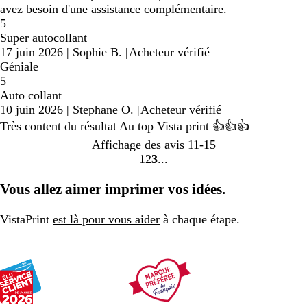
avez besoin d'une assistance complémentaire.
5
Super autocollant
17 juin 2026
|
Sophie B.
|
Acheteur vérifié
Géniale
5
Auto collant
10 juin 2026
|
Stephane O.
|
Acheteur vérifié
Très content du résultat Au top Vista print 👍👍👍
Affichage des avis
11-15
1
2
3
Accéder
Accéder
Accéder
à
à
à
Vous allez aimer imprimer vos idées.
la
la
la
page
page
page
VistaPrint
est là pour vous aider
à chaque étape.