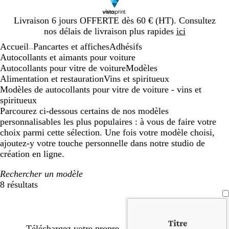
Diapositive
Livraison 6 jours OFFERTE dès 60 € (HT). Consultez
1
nos délais de livraison plus rapides
ici
sur
Accueil
Pancartes et affiches
Adhésifs
1
...
Autocollants et aimants pour voiture
Autocollants pour vitre de voiture
Modèles
Alimentation et restauration
Vins et spiritueux
Modèles de autocollants pour vitre de voiture - vins et
spiritueux
Parcourez ci-dessous certains de nos modèles
personnalisables les plus populaires : à vous de faire votre
choix parmi cette sélection. Une fois votre modèle choisi,
ajoutez-y votre touche personnelle dans notre studio de
création en ligne.
Rechercher un modèle
8 résultats
Filtres
Téléchargez votre propre