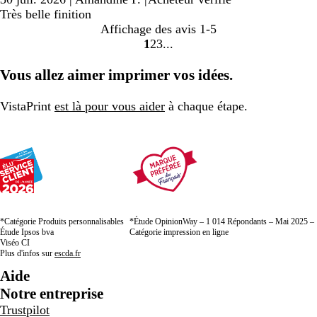
Très belle finition
Affichage des avis
1-5
1
2
3
Accéder
Accéder
Accéder
à
à
à
Vous allez aimer imprimer vos idées.
la
la
la
page
page
page
VistaPrint
est là pour vous aider
à chaque étape.
*Catégorie Produits personnalisables
*Étude OpinionWay – 1 014 Répondants – Mai 2025 –
Étude Ipsos bva
Catégorie impression en ligne
Viséo CI
Plus d'infos sur
escda.fr
Aide
Notre entreprise
Trustpilot