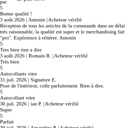
par
5
Bonne qualité !
3 août 2026
|
Antonin
|
Acheteur vérifié
Réception de tous les articles de la commande dans un délai
très raisonnable, la qualité est super et le merchandising fait
"pro". Expérience à réitérer. Antonin
5
Tres bien rien a dire
3 août 2026
|
Romain R.
|
Acheteur vérifié
Très bien
5
Autocollants vitre
31 juil. 2026
|
Signature E.
Pose de l'intérieur, colle parfaitement. Rien à dire.
5
Autocollant vitre
30 juil. 2026
|
ian P.
|
Acheteur vérifié
Super
5
Parfait
30 juil. 2026
|
Amandine P.
|
Acheteur vérifié