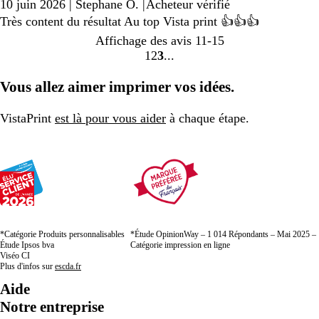
10 juin 2026
|
Stephane O.
|
Acheteur vérifié
Très content du résultat Au top Vista print 👍👍👍
Affichage des avis
11-15
1
2
3
Accéder
Accéder
Accéder
à
à
à
Vous allez aimer imprimer vos idées.
la
la
la
page
page
page
VistaPrint
est là pour vous aider
à chaque étape.
*Catégorie Produits personnalisables
*Étude OpinionWay – 1 014 Répondants – Mai 2025 –
Étude Ipsos bva
Catégorie impression en ligne
Viséo CI
Plus d'infos sur
escda.fr
Aide
Notre entreprise