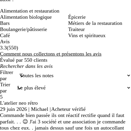
Alimentation et restauration
Alimentation biologique
Épicerie
Bars
Métiers de la restauration
Boulangerie/pâtisserie
Traiteur
Café
Vins et spiritueux
Avis
550
3.3
(
550
)
avis
Comment nous collectons et présentons les avis
Évalué par 550 clients
Mes
recherches
Filtrer
saisies
par
Trier
par
5
L'atelier neo rétro
29 juin 2026
|
Michael
|
Acheteur vérifié
Commande bien passée ils ont réactif rectifie quand il faut
parfait. . . 😉 J'ai 3 société et une association je commande
tous chez eux. . jamais dessus sauf une fois un autocollant