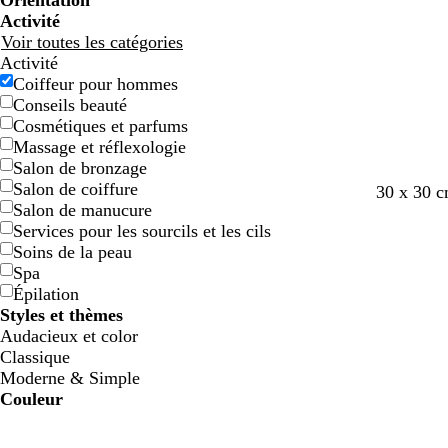
Orientation
Activité
Voir toutes les catégories
Activité
Coiffeur pour hommes
Conseils beauté
Cosmétiques et parfums
Massage et réflexologie
Salon de bronzage
Salon de coiffure
n
r
b
r
j
b
b
v
v
30 x 30 
Salon de manucure
o
o
l
o
a
l
l
i
e
Services pour les sourcils et les cils
i
u
e
s
u
a
e
o
r
Soins de la peau
r
g
u
e
n
n
u
l
t
Spa
e
e
c
f
e
f
Épilation
o
t
o
Styles et thèmes
n
f
r
Audacieux et color
c
o
ê
Classique
é
n
t
Moderne & Simple
c
Couleur
é
B
B
V
V
J
J
O
O
R
R
G
G
B
B
N
N
M
M
C
C
V
V
R
R
l
l
e
e
a
a
r
r
o
o
r
r
l
l
o
o
a
a
r
r
i
i
o
o