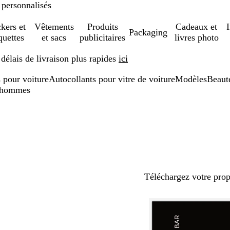
 personnalisés
ckers et
Vêtements
Produits
Cadeaux et
Packaging
quettes
et sacs
publicitaires
livres photo
élais de livraison plus rapides
ici
 pour voiture
Autocollants pour vitre de voiture
Modèles
Beauté
r hommes
Téléchargez votre pro