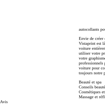
n
e
i
n
a
v
c
r
e
é
d
autocollants po
Envie de créer 
Vistaprint est 
voiture entière
utiliser votre 
votre graphisme
professionnels 
voiture pour co
toujours notre 
Beauté et spa
Conseils beaut
Cosmétiques et
Massage et réf
Avis