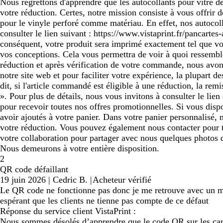
Nous regrettons d'apprendre que les autocollants pour vitre d
votre réduction. Certes, notre mission consiste à vous offrir
pour le vinyle perforé comme matériau. En effet, nos autocoll
consulter le lien suivant : https://www.vistaprint.fr/pancarte
conséquent, votre produit sera imprimé exactement tel que vo
vos conceptions. Cela vous permettra de voir à quoi ressembl
réduction et après vérification de votre commande, nous avons
notre site web et pour faciliter votre expérience, la plupart
dit, si l'article commandé est éligible à une réduction, la re
». Pour plus de détails, nous vous invitons à consulter le lien 
pour recevoir toutes nos offres promotionnelles. Si vous disp
avoir ajoutés à votre panier. Dans votre panier personnalisé,
votre réduction. Vous pouvez également nous contacter pour t
votre collaboration pour partager avec nous quelques photos
Nous demeurons à votre entière disposition.
2
QR code défaillant
19 juin 2026
|
Cedric B.
|
Acheteur vérifié
Le QR code ne fonctionne pas donc je me retrouve avec un mo
espérant que les clients ne tienne pas compte de ce défaut
Réponse du service client VistaPrint :
Nous sommes désolés d’apprendre que le code QR sur les carte