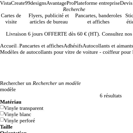
VistaCreate
99designs
AvantagePro
Plateforme entreprise
Devis
Cartes de
Flyers, publicité et
Pancartes, banderoles
Sti
visite
articles de bureau
et affiches
éti
Diapositive
Livraison 6 jours OFFERTE dès 60 € (HT). Consultez nos d
1
sur
Accueil
Pancartes et affiches
Adhésifs
Autocollants et aimants
1
...
Modèles de autocollants pour vitre de voiture - coiffeur pou
Rechercher un
modèle
6 résultats
Filtres
Matériau
Vinyle transparent
Vinyle blanc
Vinyle perforé
Taille