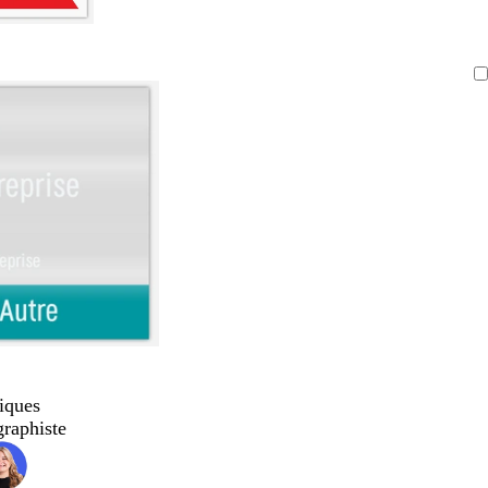
iques
graphiste