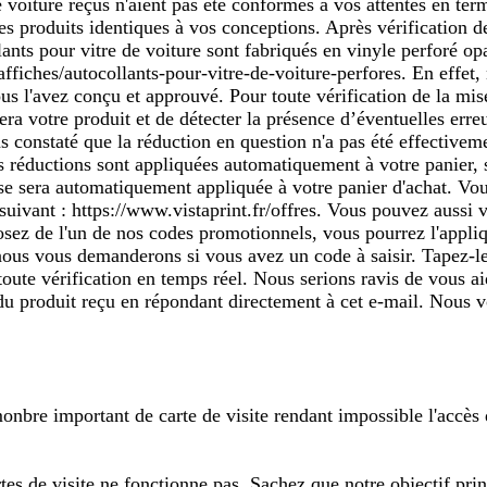
e voiture reçus n'aient pas été conformes à vos attentes en te
 des produits identiques à vos conceptions. Après vérificatio
ants pour vitre de voiture sont fabriqués en vinyle perforé op
s-affiches/autocollants-pour-vitre-de-voiture-perfores. En effe
us l'avez conçu et approuvé. Pour toute vérification de la m
era votre produit et de détecter la présence d’éventuelles er
 constaté que la réduction en question n'a pas été effectiveme
 des réductions sont appliquées automatiquement à votre panier
mise sera automatiquement appliquée à votre panier d'achat. Vo
suivant : https://www.vistaprint.fr/offres. Vous pouvez aussi vo
osez de l'un de nos codes promotionnels, vous pourrez l'appli
 nous vous demanderons si vous avez un code à saisir. Tapez-l
oute vérification en temps réel. Nous serions ravis de vous a
 du produit reçu en répondant directement à cet e-mail. Nous
nbre important de carte de visite rendant impossible l'accès
s de visite ne fonctionne pas. Sachez que notre objectif prin