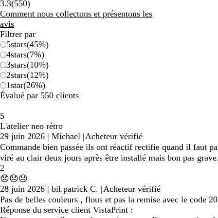
550
3.3
(
550
)
avis
Comment nous collectons et présentons les
avis
Filtrer par
5
stars
(
45
%)
4
stars
(
7
%)
3
stars
(
10
%)
2
stars
(
12
%)
1
star
(
26
%)
Évalué par 550 clients
5
L'atelier neo rétro
29 juin 2026
|
Michael
|
Acheteur vérifié
Commande bien passée ils ont réactif rectifie quand il faut par
viré au clair deux jours après être installé mais bon pas grave
2
😞😞😞
28 juin 2026
|
bil.patrick C.
|
Acheteur vérifié
Pas de belles couleurs , flous et pas la remise avec le code 
Réponse du service client VistaPrint :