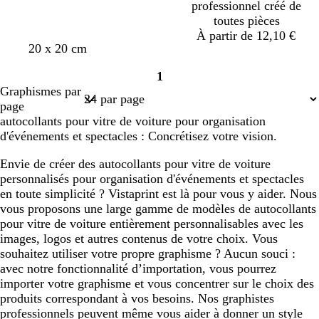
professionnel créé de
toutes pièces
À partir de 12,10 €
v
r
t
f
20 x 20 cm
e
o
u
a
1
r
s
r
u
Page
Graphismes par
t
e
q
v
1
page
f
u
e
autocollants pour vitre de voiture pour organisation
o
o
d'événements et spectacles : Concrétisez votre vision.
r
i
ê
s
Envie de créer des autocollants pour vitre de voiture
t
e
personnalisés pour organisation d'événements et spectacles
en toute simplicité ? Vistaprint est là pour vous y aider. Nous
vous proposons une large gamme de modèles de autocollants
pour vitre de voiture entièrement personnalisables avec les
images, logos et autres contenus de votre choix. Vous
souhaitez utiliser votre propre graphisme ? Aucun souci :
avec notre fonctionnalité d’importation, vous pourrez
importer votre graphisme et vous concentrer sur le choix des
produits correspondant à vos besoins. Nos graphistes
professionnels peuvent même vous aider à donner un style