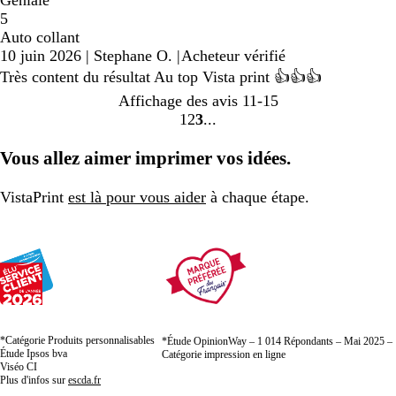
5
Auto collant
10 juin 2026
|
Stephane O.
|
Acheteur vérifié
Très content du résultat Au top Vista print 👍👍👍
Affichage des avis
11-15
1
2
3
Accéder
Accéder
Accéder
à
à
à
Vous allez aimer imprimer vos idées.
la
la
la
page
page
page
VistaPrint
est là pour vous aider
à chaque étape.
*Catégorie Produits personnalisables
*Étude OpinionWay – 1 014 Répondants – Mai 2025 –
Étude Ipsos bva
Catégorie impression en ligne
Viséo CI
Plus d'infos sur
escda.fr