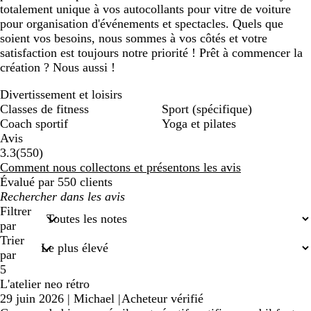
totalement unique à vos autocollants pour vitre de voiture
pour organisation d'événements et spectacles. Quels que
soient vos besoins, nous sommes à vos côtés et votre
satisfaction est toujours notre priorité ! Prêt à commencer la
création ? Nous aussi !
Divertissement et loisirs
Classes de fitness
Sport (spécifique)
Coach sportif
Yoga et pilates
Avis
550
3.3
(
550
)
avis
Comment nous collectons et présentons les avis
Évalué par 550 clients
Mes
recherches
Filtrer
saisies
par
Trier
par
5
L'atelier neo rétro
29 juin 2026
|
Michael
|
Acheteur vérifié