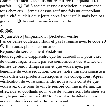
Commande bien passée ils ont réactif rectifie quand il faut
parfait. . . 😉 J'ai 3 société et une association je commande
tous chez eux. . jamais dessus sauf une fois un autocollant
qui a viré au clair deux jours après être installé mais bon pas
grave. . . 😉 Je continuerais à commander. . .
2
😞😞😞
28 juin 2026
|
bil.patrick C.
|
Acheteur vérifié
Pas de belles couleurs , flous et pas la remise avec le code 20
😞 Il ni auras plus de commande
Réponse du service client VistaPrint :
Nous regrettons d'apprendre que les autocollants pour vitre
de voiture reçus n'aient pas été conformes à vos attentes en
termes de rendu d'impression et que vous n'ayez pas
bénéficié de votre réduction. Certes, notre mission consiste à
vous offrir des produits identiques à vos conceptions. Après
vérification de votre commande, nous avons constaté que
vous avez opté pour le vinyle perforé comme matériau. En
effet, nos autocollants pour vitre de voiture sont fabriqués en
vinyle perforé opaque à 40 %. Pour plus de détails, nous
vous invitons à consulter le lien suivant :
https://www.vistaprint.fr/pancartes-affiches/autocollants-