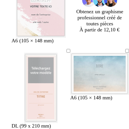
Obtenez un graphisme
professionnel créé de
toutes pièces
À partir de 12,10 €
r
g
f
g
A6 (105 × 148 mm)
o
r
a
r
s
i
u
i
e
s
v
s
c
c
e
c
l
l
l
a
a
a
i
i
i
r
r
r
A6 (105 × 148 mm)
r
b
b
n
g
m
b
DL (99 x 210 mm)