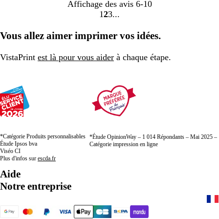
Affichage des avis
6-10
1
2
3
Accéder
Accéder
Accéder
à
à
à
Vous allez aimer imprimer vos idées.
la
la
la
page
page
page
VistaPrint
est là pour vous aider
à chaque étape.
*Catégorie Produits personnalisables
*Étude OpinionWay – 1 014 Répondants – Mai 2025 –
Étude Ipsos bva
Catégorie impression en ligne
Viséo CI
Plus d'infos sur
escda.fr
Aide
Notre entreprise