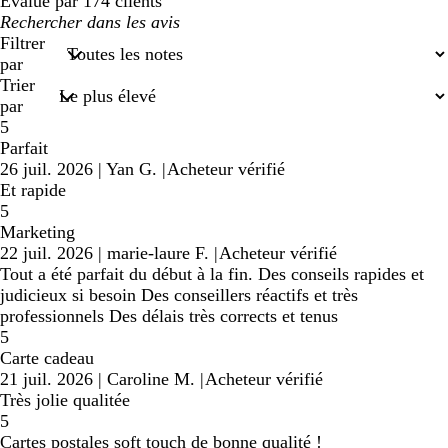
Évalué par 174 clients
Mes
recherches
Filtrer
saisies
par
Trier
par
5
Parfait
26 juil. 2026
|
Yan G.
|
Acheteur vérifié
Et rapide
5
Marketing
22 juil. 2026
|
marie-laure F.
|
Acheteur vérifié
Tout a été parfait du début à la fin. Des conseils rapides et
judicieux si besoin Des conseillers réactifs et très
professionnels Des délais très corrects et tenus
5
Carte cadeau
21 juil. 2026
|
Caroline M.
|
Acheteur vérifié
Très jolie qualitée
5
Cartes postales soft touch de bonne qualité !