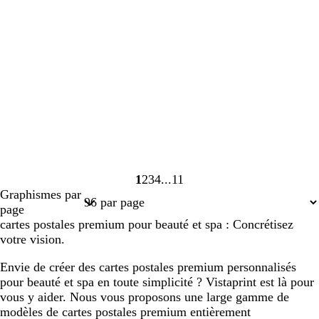
1
2
3
4
11
Page
Page
Page
Page
Page
Graphismes par
1
2
3
4
11
page
cartes postales premium pour beauté et spa : Concrétisez
votre vision.
Envie de créer des cartes postales premium personnalisés
pour beauté et spa en toute simplicité ? Vistaprint est là pour
vous y aider. Nous vous proposons une large gamme de
modèles de cartes postales premium entièrement