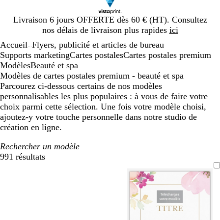
Diapositive
Livraison 6 jours OFFERTE dès 60 € (HT). Consultez
1
nos délais de livraison plus rapides
ici
sur
Accueil
Flyers, publicité et articles de bureau
1
...
Supports marketing
Cartes postales
Cartes postales premium
Modèles
Beauté et spa
Modèles de cartes postales premium - beauté et spa
Parcourez ci-dessous certains de nos modèles
personnalisables les plus populaires : à vous de faire votre
choix parmi cette sélection. Une fois votre modèle choisi,
ajoutez-y votre touche personnelle dans notre studio de
création en ligne.
Rechercher un modèle
991 résultats
Filtres