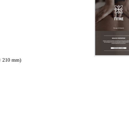
× 210 mm)
nt