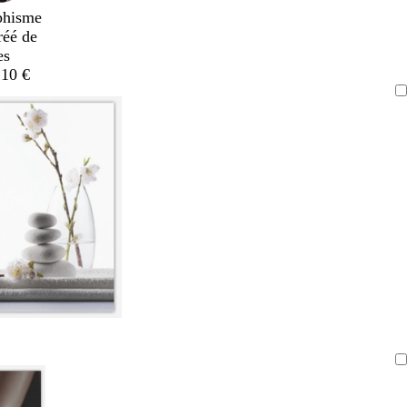
phisme
réé de
es
,10 €