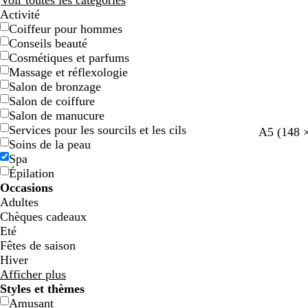
Voir toutes les catégories
Activité
Coiffeur pour hommes
Conseils beauté
Cosmétiques et parfums
Massage et réflexologie
Salon de bronzage
Salon de coiffure
Salon de manucure
Services pour les sourcils et les cils
a
m
b
g
m
A5 (148 
Soins de la peau
c
a
l
r
a
Spa
i
u
e
i
u
Épilation
e
v
u
s
v
Occasions
r
e
e
Adultes
Chèques cadeaux
Eté
Fêtes de saison
Hiver
Afficher plus
Styles et thèmes
Amusant