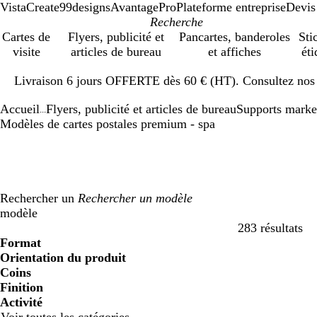
VistaCreate
99designs
AvantagePro
Plateforme entreprise
Devis
Cartes de
Flyers, publicité et
Pancartes, banderoles
Sti
visite
articles de bureau
et affiches
éti
Diapositive
Livraison 6 jours OFFERTE dès 60 € (HT). Consultez nos d
1
sur
Accueil
Flyers, publicité et articles de bureau
Supports marke
1
...
Modèles de cartes postales premium - spa
Rechercher un
modèle
283 résultats
Filtres
Format
Orientation du produit
Coins
Finition
Activité