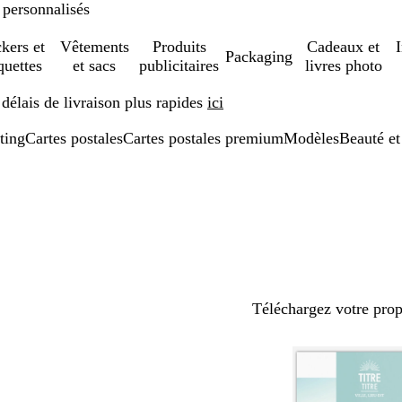
 personnalisés
ckers et
Vêtements
Produits
Cadeaux et
Packaging
quettes
et sacs
publicitaires
livres photo
élais de livraison plus rapides
ici
ting
Cartes postales
Cartes postales premium
Modèles
Beauté et
Téléchargez votre pro