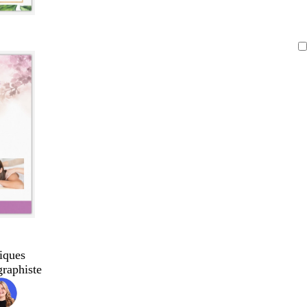
iques
graphiste