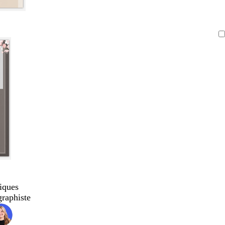
iques
graphiste