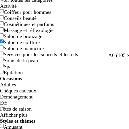
Voir toutes les catégories
Activité
Coiffeur pour hommes
Conseils beauté
Cosmétiques et parfums
Massage et réflexologie
Salon de bronzage
Salon de coiffure
Salon de manucure
Services pour les sourcils et les cils
b
b
b
b
b
b
A6 (105 
Soins de la peau
l
l
l
l
l
l
Spa
a
a
a
a
a
a
Épilation
n
n
n
n
n
n
Occasions
c
c
c
c
c
c
Adultes
Chèques cadeaux
Déménagement
Eté
Fêtes de saison
Afficher plus
Styles et thèmes
Amusant