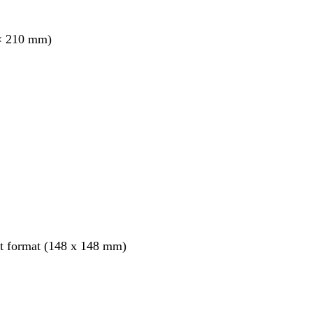
× 210 mm)
nt
it format (148 x 148 mm)
nt