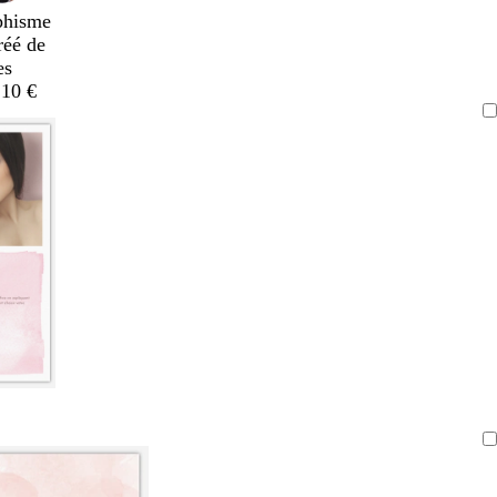
phisme
réé de
es
,10 €