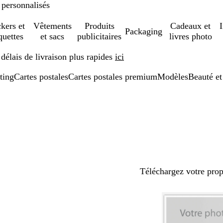
 personnalisés
ckers et
Vêtements
Produits
Cadeaux et
Packaging
quettes
et sacs
publicitaires
livres photo
élais de livraison plus rapides
ici
ting
Cartes postales
Cartes postales premium
Modèles
Beauté et
Téléchargez votre pro