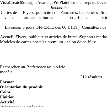
VistaCreate
99designs
AvantagePro
Plateforme entreprise
Devis
Cartes de
Flyers, publicité et
Pancartes, banderoles
Sti
visite
articles de bureau
et affiches
éti
Diapositive
Livraison 6 jours OFFERTE dès 60 € (HT). Consultez nos d
1
sur
Accueil
Flyers, publicité et articles de bureau
Supports marke
1
...
Modèles de cartes postales premium - salon de coiffure
Rechercher un
modèle
212 résultats
Filtres
Format
Orientation du produit
Coins
Finition
Activité