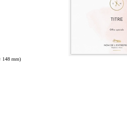
× 148 mm)
nt