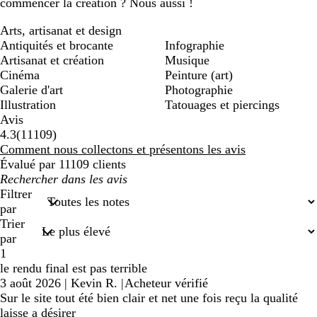
commencer la création ? Nous aussi !
Arts, artisanat et design
Antiquités et brocante
Infographie
Artisanat et création
Musique
Cinéma
Peinture (art)
Galerie d'art
Photographie
Illustration
Tatouages et piercings
Avis
11109
4.3
(
11109
)
avis
Comment nous collectons et présentons les avis
Évalué par 11109 clients
Mes
recherches
Filtrer
saisies
par
Trier
par
1
le rendu final est pas terrible
3 août 2026
|
Kevin R.
|
Acheteur vérifié
Sur le site tout été bien clair et net une fois reçu la qualité
laisse a désirer