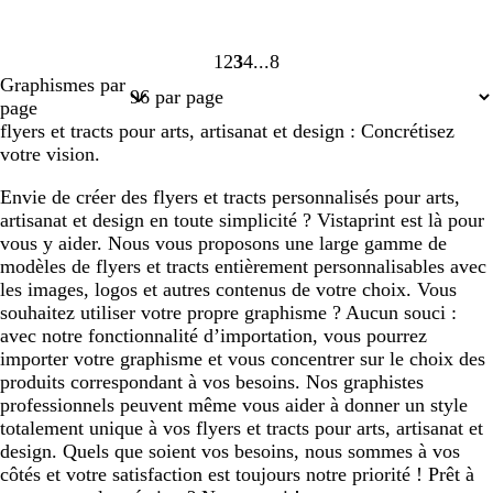
1
2
3
4
8
Page
Page
Page
Page
Page
Graphismes par
1
2
3
4
8
page
flyers et tracts pour arts, artisanat et design : Concrétisez
votre vision.
Envie de créer des flyers et tracts personnalisés pour arts,
artisanat et design en toute simplicité ? Vistaprint est là pour
vous y aider. Nous vous proposons une large gamme de
modèles de flyers et tracts entièrement personnalisables avec
les images, logos et autres contenus de votre choix. Vous
souhaitez utiliser votre propre graphisme ? Aucun souci :
avec notre fonctionnalité d’importation, vous pourrez
importer votre graphisme et vous concentrer sur le choix des
produits correspondant à vos besoins. Nos graphistes
professionnels peuvent même vous aider à donner un style
totalement unique à vos flyers et tracts pour arts, artisanat et
design. Quels que soient vos besoins, nous sommes à vos
côtés et votre satisfaction est toujours notre priorité ! Prêt à