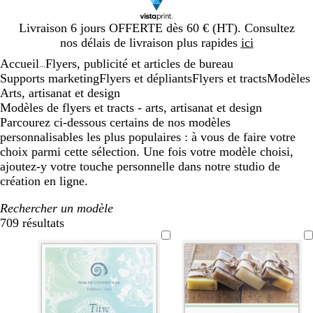
Diapositive
Livraison 6 jours OFFERTE dès 60 € (HT). Consultez
1
nos délais de livraison plus rapides
ici
sur
Accueil
Flyers, publicité et articles de bureau
1
...
Supports marketing
Flyers et dépliants
Flyers et tracts
Modèles
Arts, artisanat et design
Modèles de flyers et tracts - arts, artisanat et design
Parcourez ci-dessous certains de nos modèles
personnalisables les plus populaires : à vous de faire votre
choix parmi cette sélection. Une fois votre modèle choisi,
ajoutez-y votre touche personnelle dans notre studio de
création en ligne.
Rechercher un modèle
709 résultats
Filtres