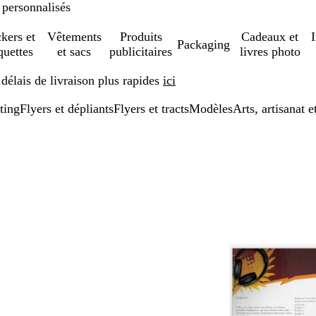
 personnalisés
ckers et
Vêtements
Produits
Cadeaux et
Packaging
quettes
et sacs
publicitaires
livres photo
élais de livraison plus rapides
ici
ting
Flyers et dépliants
Flyers et tracts
Modèles
Arts, artisanat e