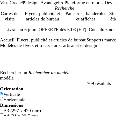
VistaCreate
99designs
AvantagePro
Plateforme entreprise
Devis
Cartes de
Flyers, publicité et
Pancartes, banderoles
Sti
visite
articles de bureau
et affiches
éti
Diapositive
Livraison 6 jours OFFERTE dès 60 € (HT). Consultez nos d
1
sur
Accueil
Flyers, publicité et articles de bureau
Supports marke
1
...
Modèles de flyers et tracts - arts, artisanat et design
Rechercher un
modèle
709 résultats
Filtres
Orientation
Verticale
Horizontale
Dimensions
A3 (297 x 420 mm)