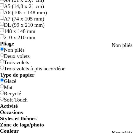
A4 (21 x 29,7 cm)
A5 (14,8 x 21 cm)
A6 (105 x 148 mm)
A7 (74 x 105 mm)
DL (99 x 210 mm)
148 x 148 mm
210 x 210 mm
Pliage
Non pliés
Non pliés
Deux volets
Trois volets
Trois volets à plis accordéon
Type de papier
Glacé
Mat
Recyclé
Soft Touch
Activité
Occasions
Styles et thèmes
Zone de logo/photo
Couleur
n
v
b
b
o
b