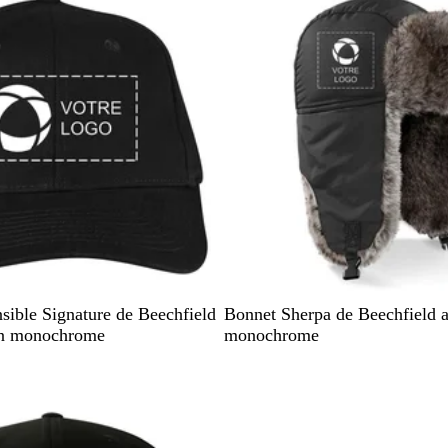
N
sible Signature de Beechfield
Bonnet Sherpa de Beechfield 
o
on monochrome
monochrome
i
r
stock
En rupture de stock