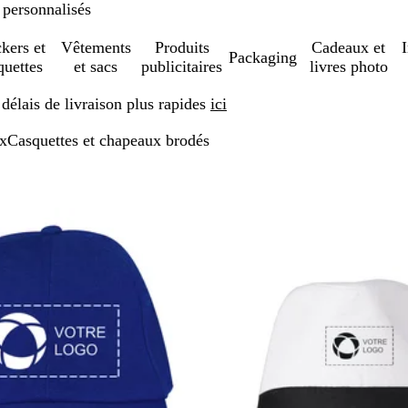
 personnalisés
ckers et
Vêtements
Produits
Cadeaux et
Packaging
quettes
et sacs
publicitaires
livres photo
élais de livraison plus rapides
ici
ux
Casquettes et chapeaux brodés
sser aux résultats filtrés