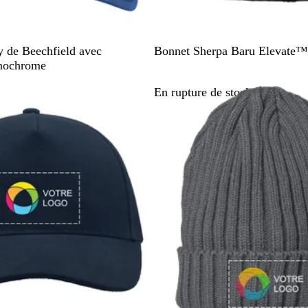
N
B
 de Beechfield avec
Bonnet Sherpa Baru Elevate™
o
l
nochrome
i
a
stock
En rupture de stock
r
n
c
c
a
s
s
é