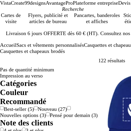
VistaCreate
99designs
AvantagePro
Plateforme entreprise
Devis
Cartes de
Flyers, publicité et
Pancartes, banderoles
Sti
visite
articles de bureau
et affiches
éti
Diapositive
Livraison 6 jours OFFERTE dès 60 € (HT). Consultez nos d
1
sur
Accueil
Sacs et vêtements personnalisés
Casquettes et chapea
1
Casquettes et chapeaux brodés
Pa
122 résultats
Pas de quantité minimum
Impression au verso
Catégories
Couleur
B
B
B
D
G
G
J
M
N
O
R
R
V
V
M
Recommandé
e
l
l
o
r
r
a
a
o
r
o
o
e
i
u
Best-seller
(
5
)
Nouveau
(
27
)
i
a
e
r
i
i
u
r
i
a
s
u
r
o
l
Nouvelles options
(
3
)
Pensé pour demain
(
3
)
g
n
u
é
s
s
n
r
r
n
e
g
t
l
t
Note des clients
e
c
/
e
o
g
e
e
i
a
/
n
e
t
c
4 et plus
3 et plus