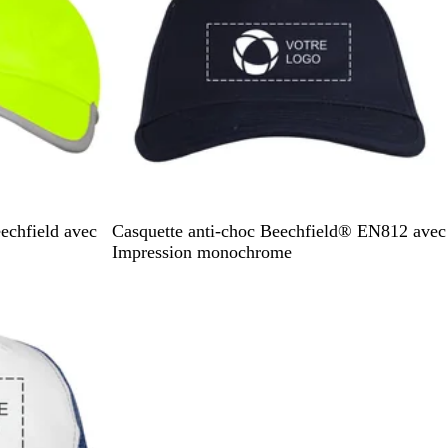
N
B
echfield avec
Casquette anti-choc Beechfield® EN812 avec
o
l
Impression monochrome
i
e
r
u
d
e
m
i
n
u
i