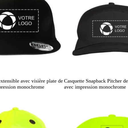
N
G
xtensible avec visière plate de
Casquette Snapback Pitcher de
o
r
mpression monochrome
avec impression monochrome
i
a
stock
En rupture de stock
r
p
h
i
t
e