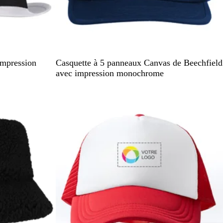
B
N
impression
Casquette à 5 panneaux Canvas de Beechfield
l
o
avec impression monochrome
e
i
En rupture de stock
u
r
m
a
r
i
n
e