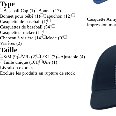
pour
Type
u
p
Matériau
p
e
Baseball Cap
(
1
)
Bonnet
(
17
)
e
Bonnet pour bébé
(
1
)
Capuchon
(
12
)
N
V
G
T
K
Casquette Army
Casquette de baseball
(
1
)
o
e
r
a
a
impression mo
Casquettes de baseball
(
54
)
i
r
a
u
k
Casquettes trucker
(
11
)
En rupture de 
r
t
p
p
i
Chapeau à visière
(
14
)
Mode
(
9
)
o
h
e
Visières
(
2
)
l
i
Taille
i
t
S/M
(
9
)
M/L
(
2
)
L/XL
(
7
)
Ajustable
(
4
)
v
e
Taille unique
(
101
)
Une
(
1
)
e
Livraison express
Exclure les produits en rupture de stock