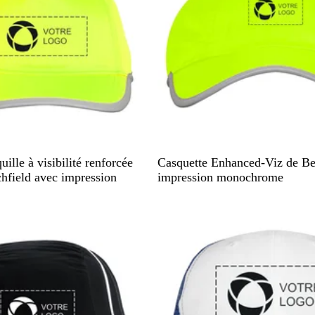
J
O
ille à visibilité renforcée
Casquette Enhanced-Viz de Be
a
r
field avec impression
impression monochrome
u
a
n
n
stock
En rupture de stock
e
g
f
e
l
f
u
l
o
u
o