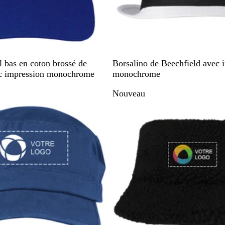
B
N
l bas en coton brossé de
Borsalino de Beechfield avec 
l
o
ec impression monochrome
monochrome
a
i
Nouveau
n
r
c
/
n
o
i
r