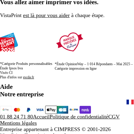
Vous allez aimer imprimer vos idées.
n
r
s
r
r
s
la
la
la
e
/
s
page
page
page
n
i
VistaPrint
est là pour vous aider
à chaque étape.
o
q
i
u
r
e
/
r
o
u
*Catégorie Produits personnalisables
g
*Étude OpinionWay – 1 014 Répondants – Mai 2025 –
Étude Ipsos bva
Catégorie impression en ligne
e
Viséo CI
c
Plus d'infos sur
escda.fr
l
Aide
a
Notre entreprise
s
s
i
q
01 88 24 71 80
Accueil
Politique de confidentialité
CGV
u
Mentions légales
e
Entreprise appartenant à CIMPRESS
© 2001-2026