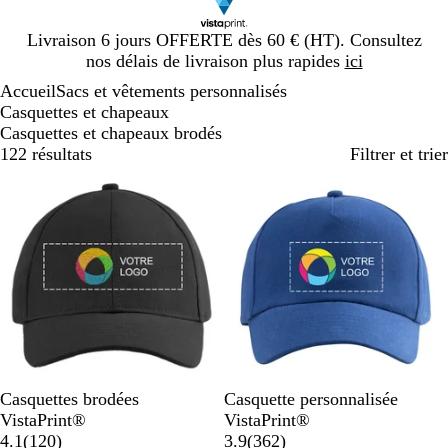
Diapositive
Livraison 6 jours OFFERTE dès 60 € (HT). Consultez
1
nos délais de livraison plus rapides
ici
sur
Accueil
Sacs et vêtements personnalisés
1
Casquettes et chapeaux
Casquettes et chapeaux brodés
122 résultats
Filtrer et trier
Best-seller
N
G
B
B
R
B
B
N
B
R
Casquettes brodées
Casquette personnalisée
o
r
l
l
o
l
l
o
l
o
VistaPrint®
VistaPrint®
i
i
e
a
u
a
e
a
i
e
u
a
4.1
(
120
)
3.9
(
362
)