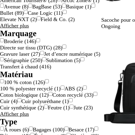
American Tourister®
(
28
)
Arctic Zone®
(
1
)
Avenue
(
8
)
BagBase
(
53
)
Basique
(
1
)
Bullet
(
89
)
Case Logic
(
11
)
Elevate NXT
(
2
)
Field & Co.
(
2
)
N
Sacoche pour o
Résultats
Afficher plus
o
Ongoing
pour
Marquage
i
Marque
En rupture de 
r
Broderie
(
146
)
Directe sur tissu (DTG)
(
28
)
Gravure laser
(
27
)
Jet d’encre numérique
(
5
)
Sérigraphie
(
250
)
Sublimation
(
5
)
Transfert à chaud
(
416
)
Matériau
100 % coton
(
126
)
100 % polyester recyclé
(
1
)
ABS
(
2
)
Coton biologique
(
12
)
Coton recyclé
(
33
)
Cuir
(
4
)
Cuir polyuréthane
(
1
)
Cuir synthétique
(
2
)
Feutre
(
1
)
Jute
(
23
)
Résultats
Afficher plus
pour
Type
Matériau
À roues
(
6
)
Bagages
(
100
)
Besace
(
17
)