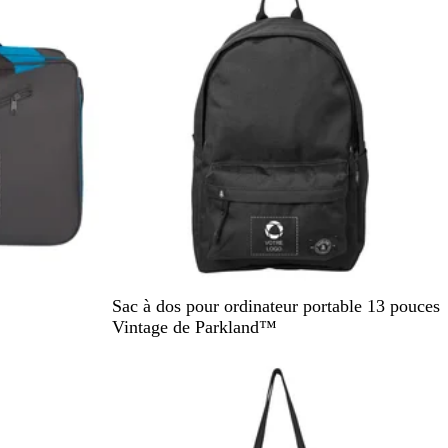
o
i
N
B
Sac à dos pour ordinateur portable 13 pouces
o
l
Vintage de Parkland™
i
e
En rupture de stock
r
u
u
m
n
a
i
r