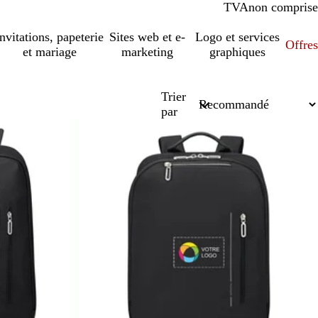
TVA
comprise
non comprise
Invitations, papeterie
Sites web et e-
Logo et services
Offres
et mariage
marketing
graphiques
Trier
par
En rupture de stock