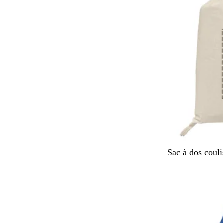
B
Sac à dos couli
e
i
En rupture de 
g
e