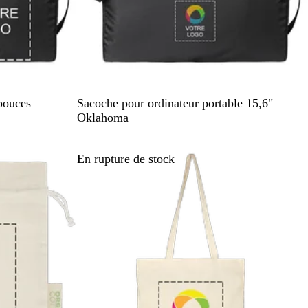
B
pouces
Sacoche pour ordinateur portable 15,6"
l
Oklahoma
a
c
En rupture de stock
k