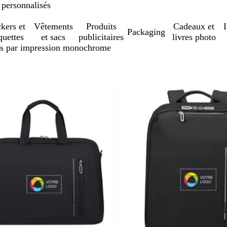
 personnalisés
ckers et
Vêtements
Produits
Cadeaux et
Packaging
quettes
et sacs
publicitaires
livres photo
és par impression monochrome
sser aux résultats filtrés
stock
En rupture de stock