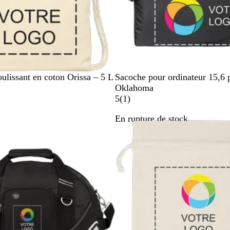
N
ulissant en coton Orissa – 5 L
Sacoche pour ordinateur 15,6 
o
Oklahoma
i
A
5
(
1
)
r
v
stock
En rupture de stock
i
s