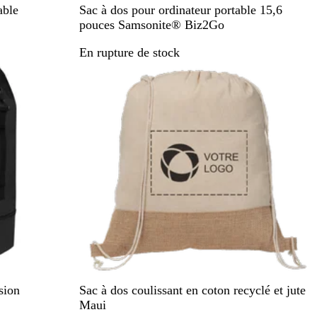
B
J
V
N
able
Sac à dos pour ordinateur portable 15,6
l
a
e
o
pouces Samsonite® Biz2Go
e
u
r
i
En rupture de stock
u
n
t
r
f
e
f
o
t
o
n
o
r
c
u
ê
é
r
t
n
e
s
o
l
B
sion
Sac à dos coulissant en coton recyclé et jute
e
Maui