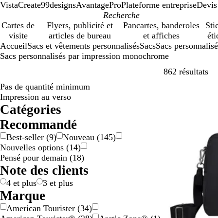
VistaCreate
99designs
AvantagePro
Plateforme entreprise
Devis
Cartes de
Flyers, publicité et
Pancartes, banderoles
Sti
visite
articles de bureau
et affiches
éti
Accueil
Sacs et vêtements personnalisés
Sacs
Sacs personnalis
Sacs personnalisés par impression monochrome
Pa
862 résultats
Pas de quantité minimum
En rupture de 
Impression au verso
Catégories
Recommandé
Best-seller
(
9
)
Nouveau
(
145
)
Nouvelles options
(
14
)
Pensé pour demain
(
18
)
Note des clients
4 et plus
3 et plus
Marque
American Tourister
(
34
)