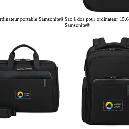
N
rdinateur portable Samsonite®
Sac à dos pour ordinateur 15,
o
Samsonite®
i
stock
En rupture de stock
r