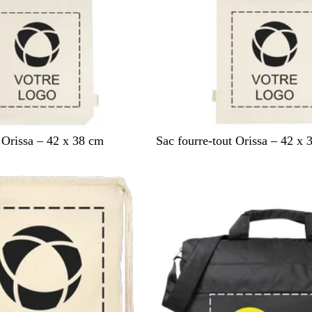
B
 Orissa – 42 x 38 cm
Sac fourre-tout Orissa – 42 x 
e
i
stock
En rupture de stock
g
e