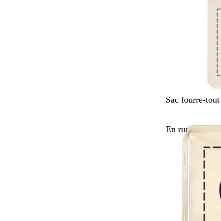
B
Sac fourre-tout
e
i
En rupture de 
g
e