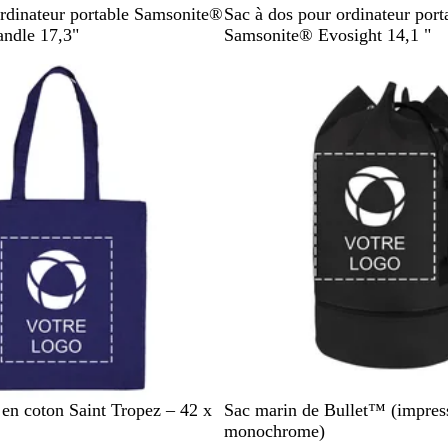
N
rdinateur portable Samsonite®
Sac à dos pour ordinateur port
o
andle 17,3"
Samsonite® Evosight 14,1 "
i
stock
En rupture de stock
r
B
O
N
W
B
 en coton Saint Tropez – 42 x
Sac marin de Bullet™ (impres
l
c
a
h
l
monochrome)