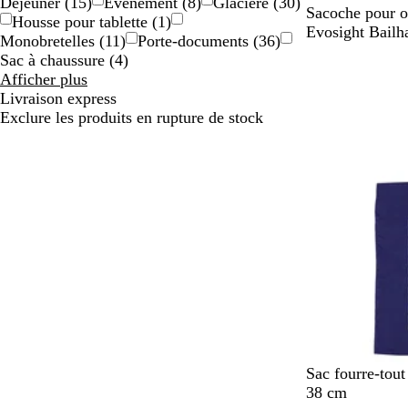
Déjeuner
(
15
)
Événement
(
8
)
Glacière
(
30
)
N
Sacoche pour o
Housse pour tablette
(
1
)
o
Evosight Bailh
Monobretelles
(
11
)
Porte-documents
(
36
)
i
Sac à chaussure
(
4
)
En rupture de 
r
Résultats
Afficher plus
pour
Livraison express
Type
Exclure les produits en rupture de stock
B
V
R
N
B
Sac fourre-tout
l
e
o
o
e
38 cm