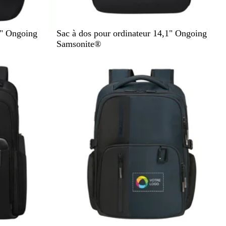
N
6" Ongoing
Sac à dos pour ordinateur 14,1" Ongoing
o
Samsonite®
i
En rupture de stock
r