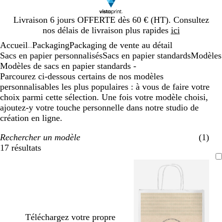
Diapositive
Livraison 6 jours OFFERTE dès 60 € (HT). Consultez
1
nos délais de livraison plus rapides
ici
sur
Accueil
Packaging
Packaging de vente au détail
1
...
Sacs en papier personnalisés
Sacs en papier standards
Modèles
Modèles de sacs en papier standards -
Parcourez ci-dessous certains de nos modèles
personnalisables les plus populaires : à vous de faire votre
choix parmi cette sélection. Une fois votre modèle choisi,
ajoutez-y votre touche personnelle dans notre studio de
création en ligne.
Rechercher un modèle
(1)
17 résultats
Filtres
Téléchargez votre propre