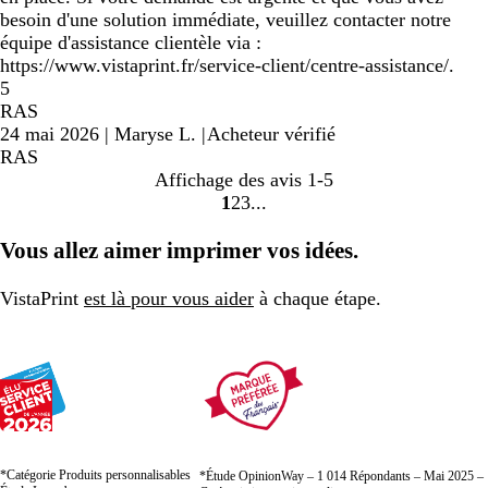
besoin d'une solution immédiate, veuillez contacter notre
équipe d'assistance clientèle via :
https://www.vistaprint.fr/service-client/centre-assistance/.
5
RAS
24 mai 2026
|
Maryse L.
|
Acheteur vérifié
RAS
Affichage des avis
1-5
1
2
3
Accéder
Accéder
Accéder
à
à
à
Vous allez aimer imprimer vos idées.
la
la
la
page
page
page
VistaPrint
est là pour vous aider
à chaque étape.
*Catégorie Produits personnalisables
*Étude OpinionWay – 1 014 Répondants – Mai 2025 –