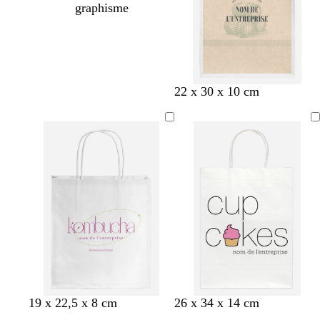
graphisme
f
v
o
f
22 x 30 x 10 cm
a
e
r
a
u
r
a
u
v
t
n
v
e
d
g
e
’
e
e
a
u
m
é
b
r
n
n
n
n
19 x 22,5 x 8 cm
26 x 34 x 14 cm
a
m
l
o
o
o
o
o