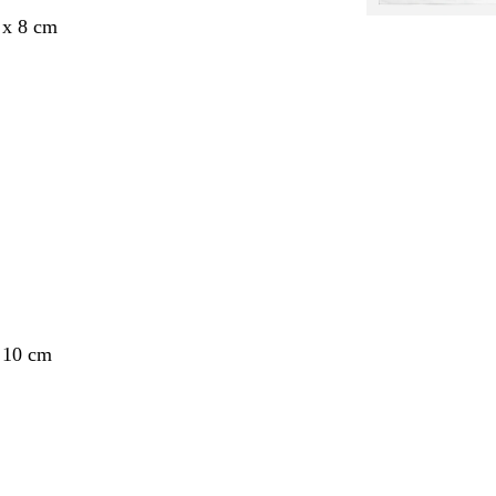
 x 8 cm
nt
 10 cm
nt