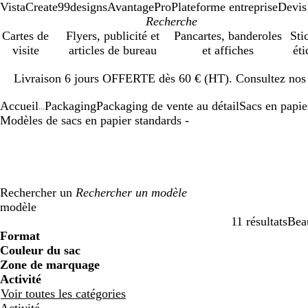
VistaCreate
99designs
AvantagePro
Plateforme entreprise
Devis
Cartes de
Flyers, publicité et
Pancartes, banderoles
Sti
visite
articles de bureau
et affiches
éti
Diapositive
Livraison 6 jours OFFERTE dès 60 € (HT). Consultez nos d
1
sur
Accueil
Packaging
Packaging de vente au détail
Sacs en papie
1
...
Modèles de sacs en papier standards -
Rechercher un
modèle
11 résultats
Beau
Filtres
Format
Couleur du sac
Zone de marquage
Activité
Voir toutes les catégories