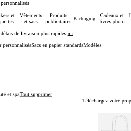
 personnalisés
ckers et
Vêtements
Produits
Cadeaux et
Packaging
quettes
et sacs
publicitaires
livres photo
élais de livraison plus rapides
ici
r personnalisés
Sacs en papier standards
Modèles
té et spa
Tout supprimer
Téléchargez votre pro