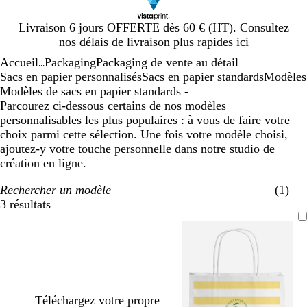
Diapositive
Livraison 6 jours OFFERTE dès 60 € (HT). Consultez
1
nos délais de livraison plus rapides
ici
sur
Accueil
Packaging
Packaging de vente au détail
1
...
Sacs en papier personnalisés
Sacs en papier standards
Modèles
Modèles de sacs en papier standards -
Parcourez ci-dessous certains de nos modèles
personnalisables les plus populaires : à vous de faire votre
choix parmi cette sélection. Une fois votre modèle choisi,
ajoutez-y votre touche personnelle dans notre studio de
création en ligne.
Rechercher un modèle
(1)
3 résultats
Filtres
Téléchargez votre propre