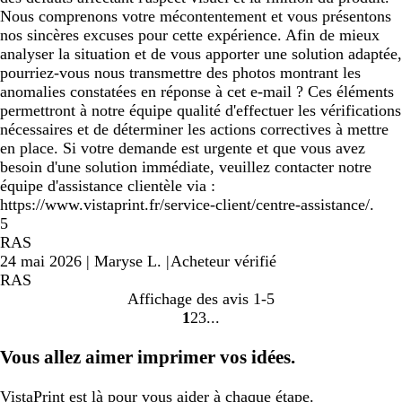
Nous comprenons votre mécontentement et vous présentons
nos sincères excuses pour cette expérience. Afin de mieux
analyser la situation et de vous apporter une solution adaptée,
pourriez-vous nous transmettre des photos montrant les
anomalies constatées en réponse à cet e-mail ? Ces éléments
permettront à notre équipe qualité d'effectuer les vérifications
nécessaires et de déterminer les actions correctives à mettre
en place. Si votre demande est urgente et que vous avez
besoin d'une solution immédiate, veuillez contacter notre
équipe d'assistance clientèle via :
https://www.vistaprint.fr/service-client/centre-assistance/.
5
RAS
24 mai 2026
|
Maryse L.
|
Acheteur vérifié
RAS
Affichage des avis
1-5
1
2
3
Accéder
Accéder
Accéder
à
à
à
Vous allez aimer imprimer vos idées.
la
la
la
page
page
page
VistaPrint
est là pour vous aider
à chaque étape.