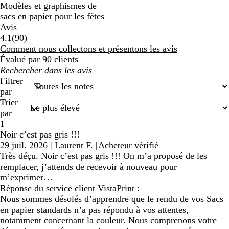
Modèles et graphismes de
sacs en papier pour les fêtes
Avis
90
4.1
(
90
)
avis
Comment nous collectons et présentons les avis
Évalué par 90 clients
Mes
recherches
Filtrer
saisies
par
Trier
par
1
Noir c’est pas gris !!!
29 juil. 2026
|
Laurent F.
|
Acheteur vérifié
Très déçu. Noir c’est pas gris !!! On m’a proposé de les
remplacer, j’attends de recevoir à nouveau pour
m’exprimer…
Réponse du service client VistaPrint :
Nous sommes désolés d’apprendre que le rendu de vos Sacs
en papier standards n’a pas répondu à vos attentes,
notamment concernant la couleur. Nous comprenons votre