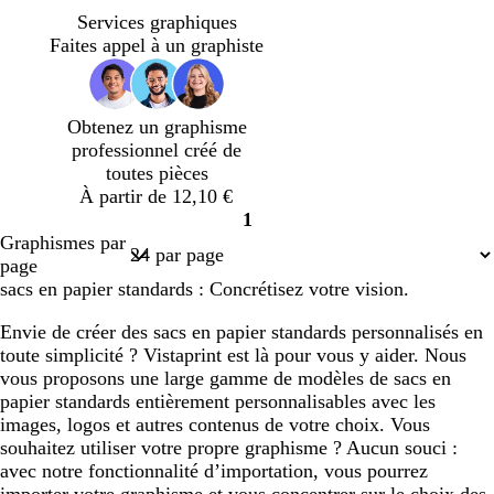
i
i
i
i
i
r
r
r
Services graphiques
s
s
s
s
s
r
t
t
Faites appel à un graphiste
c
c
c
c
c
o
o
o
l
l
l
l
l
n
l
l
a
a
a
a
a
i
i
Obtenez un graphisme
i
i
i
i
i
v
v
professionnel créé de
r
r
r
r
r
e
e
toutes pièces
À partir de 12,10 €
1
Page
Graphismes par
1
page
sacs en papier standards : Concrétisez votre vision.
Envie de créer des sacs en papier standards personnalisés en
toute simplicité ? Vistaprint est là pour vous y aider. Nous
vous proposons une large gamme de modèles de sacs en
papier standards entièrement personnalisables avec les
images, logos et autres contenus de votre choix. Vous
souhaitez utiliser votre propre graphisme ? Aucun souci :
avec notre fonctionnalité d’importation, vous pourrez