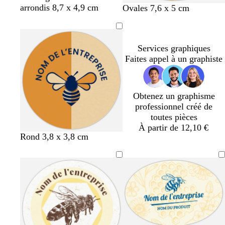
r
o
r
e
o
arrondis 8,7 x 4,9 cm
f
f
d
f
Ovales 7,6 x 5 cm
è
r
a
r
s
a
a
o
a
m
é
n
t
e
u
u
r
u
e
g
o
c
v
v
é
v
Services graphiques
e
l
l
e
e
e
Faites appel à un graphiste
i
a
v
i
e
r
Obtenez un graphisme
professionnel créé de
toutes pièces
À partir de 12,10 €
o
r
d
v
Rond 3,8 x 3,8 cm
r
o
o
e
a
u
r
r
n
g
é
t
g
e
o
e
l
i
v
e