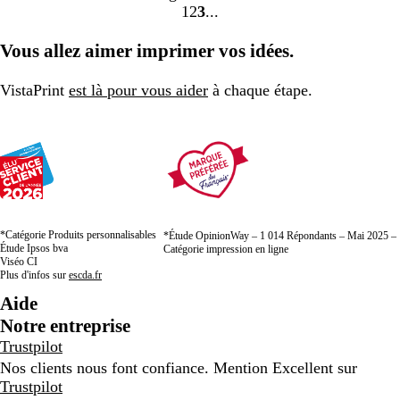
1
2
3
Accéder
Accéder
Accéder
à
à
à
Vous allez aimer imprimer vos idées.
la
la
la
page
page
page
VistaPrint
est là pour vous aider
à chaque étape.
*Catégorie Produits personnalisables
*Étude OpinionWay – 1 014 Répondants – Mai 2025 –
Étude Ipsos bva
Catégorie impression en ligne
Viséo CI
Plus d'infos sur
escda.fr
Aide
Notre entreprise
Trustpilot
Nos clients nous font confiance. Mention Excellent sur
Trustpilot