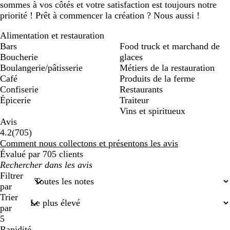
sommes à vos côtés et votre satisfaction est toujours notre
priorité ! Prêt à commencer la création ? Nous aussi !
Alimentation et restauration
Bars
Food truck et marchand de
Boucherie
glaces
Boulangerie/pâtisserie
Métiers de la restauration
Café
Produits de la ferme
Confiserie
Restaurants
Épicerie
Traiteur
Vins et spiritueux
Avis
705
4.2
(
705
)
avis
Comment nous collectons et présentons les avis
Évalué par 705 clients
Mes
recherches
Filtrer
saisies
par
Trier
par
5
Rapidité