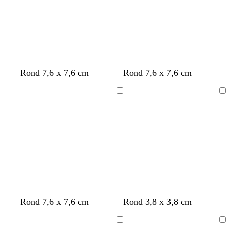
n
b
r
v
j
p
Rond 7,6 x 7,6 cm
Rond 7,6 x 7,6 cm
o
l
o
e
a
e
i
a
s
r
u
r
Chargement
Chargement
r
n
e
t
n
v
c
d
e
e
’
n
e
c
a
h
u
e
v
o
j
r
v
b
Rond 7,6 x 7,6 cm
Rond 3,8 x 3,8 cm
e
r
a
o
e
o
r
a
u
s
r
r