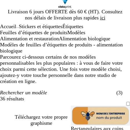
Diapositive
Livraison 6 jours OFFERTE dès 60 € (HT). Consultez
1
nos délais de livraison plus rapides
ici
sur
Accueil
Stickers et étiquettes
Étiquettes
1
...
Feuilles d’étiquettes de produits
Modèles
Alimentation et restauration
Alimentation biologique
Modèles de feuilles d’étiquettes de produits - alimentation
biologique
Parcourez ci-dessous certains de nos modèles
personnalisables les plus populaires : à vous de faire votre
choix parmi cette sélection. Une fois votre modèle choisi,
ajoutez-y votre touche personnelle dans notre studio de
création en ligne.
Rechercher un modèle
(3)
36 résultats
Filtres
Téléchargez votre propre
graphisme
f
f
d
f
Rectangulaires aux coins