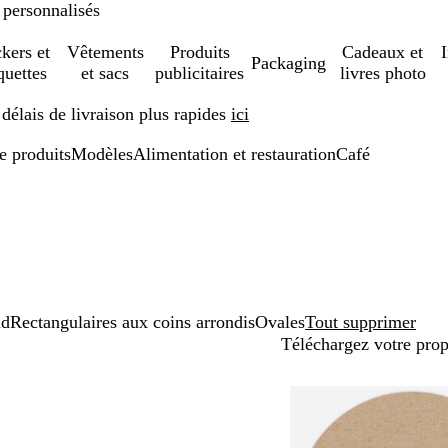
 personnalisés
ckers et
Vêtements
Produits
Cadeaux et
Packaging
quettes
et sacs
publicitaires
livres photo
élais de livraison plus rapides
ici
de produits
Modèles
Alimentation et restauration
Café
nd
Rectangulaires aux coins arrondis
Ovales
Tout supprimer
Téléchargez votre pro