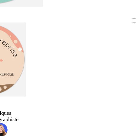
iques
graphiste