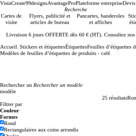
VistaCreate
99designs
AvantagePro
Plateforme entreprise
Devis
Cartes de
Flyers, publicité et
Pancartes, banderoles
Sti
visite
articles de bureau
et affiches
éti
Diapositive
Livraison 6 jours OFFERTE dès 60 € (HT). Consultez nos d
1
sur
Accueil
Stickers et étiquettes
Étiquettes
Feuilles d’étiquettes 
1
...
Modèles de feuilles d’étiquettes de produits - café
Rechercher un
modèle
25 résultats
Ro
Filtres
Filtrer par
Couleur
B
B
V
V
J
J
O
O
R
R
G
G
B
B
N
N
M
M
C
C
V
V
R
R
Formes
l
l
e
e
a
a
r
r
o
o
r
r
l
l
o
o
a
a
r
r
i
i
o
o
Rond
e
e
r
r
u
u
a
a
u
u
i
i
a
a
i
i
r
r
è
è
o
o
s
s
Rectangulaires aux coins arrondis
u
u
t
t
n
n
n
n
g
g
s
s
n
n
r
r
r
r
m
m
l
l
e
e