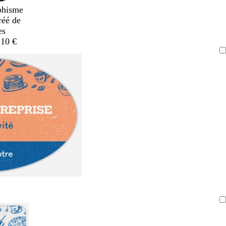
phisme
réé de
es
,10 €