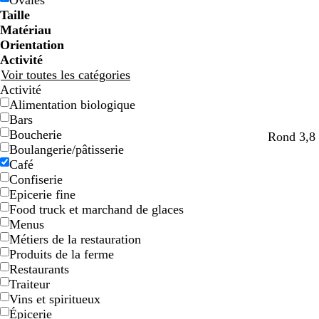
Ovales
e
e
g
g
e
e
c
c
o
o
e
e
e
e
Taille
e
e
n
n
t
t
Matériau
Orientation
Activité
Voir toutes les catégories
Activité
Alimentation biologique
Bars
Boucherie
f
f
f
f
f
Rond 3,8 
Boulangerie/pâtisserie
a
a
a
a
a
Café
u
u
u
u
u
Confiserie
v
v
v
v
v
Epicerie fine
e
e
e
e
e
Food truck et marchand de glaces
Menus
Métiers de la restauration
Produits de la ferme
Restaurants
Traiteur
Vins et spiritueux
Épicerie