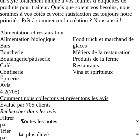
un style totalement unique à vos feuilles d’étiquettes de
produits pour traiteur. Quels que soient vos besoins, nous
sommes à vos côtés et votre satisfaction est toujours notre
priorité ! Prêt à commencer la création ? Nous aussi !
Alimentation et restauration
Alimentation biologique
Food truck et marchand de
Bars
glaces
Boucherie
Métiers de la restauration
Boulangerie/pâtisserie
Produits de la ferme
Café
Restaurants
Confiserie
Vins et spiritueux
Épicerie
Avis
705
4.2
(
705
)
avis
Comment nous collectons et présentons les avis
Évalué par 705 clients
Mes
recherches
Filtrer
saisies
par
Trier
par