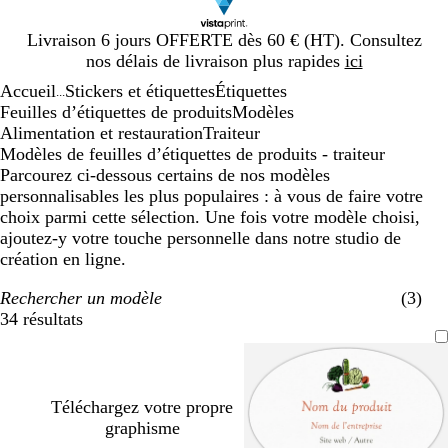
Diapositive
Livraison 6 jours OFFERTE dès 60 € (HT). Consultez
1
nos délais de livraison plus rapides
ici
sur
Accueil
Stickers et étiquettes
Étiquettes
1
...
Feuilles d’étiquettes de produits
Modèles
Alimentation et restauration
Traiteur
Modèles de feuilles d’étiquettes de produits - traiteur
Parcourez ci-dessous certains de nos modèles
personnalisables les plus populaires : à vous de faire votre
choix parmi cette sélection. Une fois votre modèle choisi,
ajoutez-y votre touche personnelle dans notre studio de
création en ligne.
Rechercher un modèle
(3)
34 résultats
Filtres
Téléchargez votre propre
graphisme