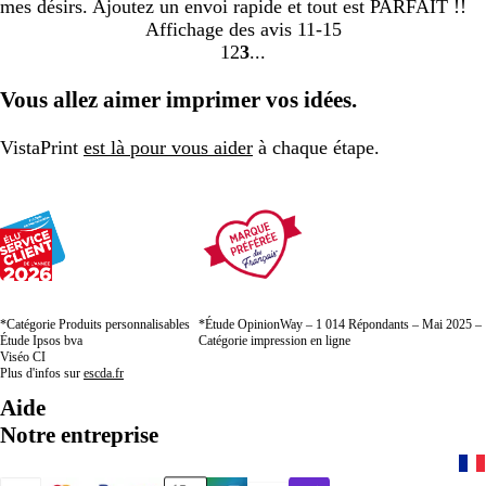
mes désirs. Ajoutez un envoi rapide et tout est PARFAIT !!
Affichage des avis
11-15
1
2
3
Accéder
Accéder
Accéder
à
à
à
Vous allez aimer imprimer vos idées.
la
la
la
page
page
page
VistaPrint
est là pour vous aider
à chaque étape.
*Catégorie Produits personnalisables
*Étude OpinionWay – 1 014 Répondants – Mai 2025 –
Étude Ipsos bva
Catégorie impression en ligne
Viséo CI
Plus d'infos sur
escda.fr
Aide
Notre entreprise