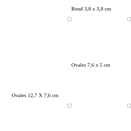
v
v
v
Rond 3,8 x 3,8 cm
e
e
e
Chargement
Chargement
b
b
b
b
Ovales 7,6 x 5 cm
l
l
l
l
a
a
a
a
n
n
n
n
c
c
c
c
Ovales 12,7 X 7,6 cm
Chargement
Chargement