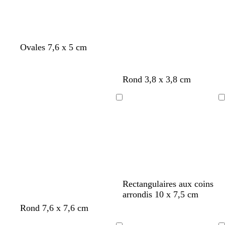
f
f
f
Ovales 7,6 x 5 cm
a
a
a
u
u
u
v
v
v
n
n
n
n
n
Rond 3,8 x 3,8 cm
e
e
e
o
o
o
o
o
i
i
i
i
i
Chargement
Chargement
r
r
r
r
r
b
b
b
b
b
Rectangulaires aux coins
l
l
l
l
l
arrondis 10 x 7,5 cm
a
a
a
a
a
n
b
Rond 7,6 x 7,6 cm
n
n
n
n
n
o
l