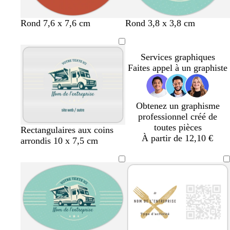
t
o
g
b
b
t
r
f
g
r
Rond 7,6 x 7,6 cm
Rond 3,8 x 3,8 cm
e
r
r
o
l
u
o
a
r
o
r
a
i
r
e
r
s
u
i
s
r
n
s
d
u
q
e
v
s
e
Services graphiques
a
g
f
e
f
u
e
f
Faites appel à un graphiste
c
e
o
a
o
o
o
o
n
u
n
i
n
t
c
x
c
s
c
Obtenez un graphisme
t
é
é
e
é
professionnel créé de
a
toutes pièces
c
c
c
c
f
Rectangulaires aux coins
À partir de 12,10 €
r
r
r
r
a
arrondis 10 x 7,5 cm
è
è
è
è
u
m
m
m
m
v
e
e
e
e
e