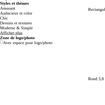
Styles et thèmes
Amusant
f
f
f
f
f
Rectangul
Audacieux et color
a
a
a
a
a
Chic
u
u
u
u
u
Dessins et textures
v
v
v
v
v
Moderne & Simple
e
e
e
e
e
Afficher plus
Zone de logo/photo
Avec espace pour logo/photo
s
f
t
d
r
b
Rond 3,8 
a
a
u
o
o
l
u
u
r
r
s
e
m
v
q
é
e
u
o
e
u
c
n
o
l