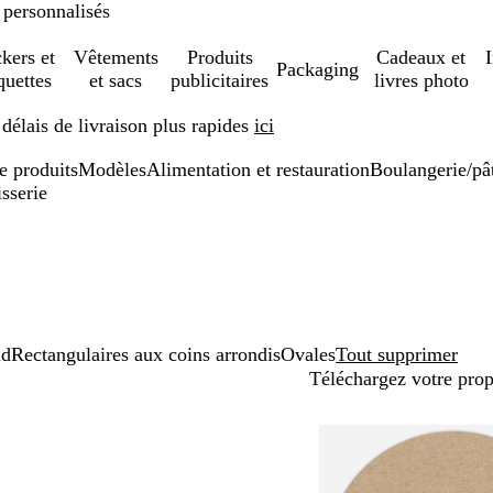
 personnalisés
ckers et
Vêtements
Produits
Cadeaux et
Packaging
quettes
et sacs
publicitaires
livres photo
élais de livraison plus rapides
ici
de produits
Modèles
Alimentation et restauration
Boulangerie/pât
isserie
nd
Rectangulaires aux coins arrondis
Ovales
Tout supprimer
Téléchargez votre pro