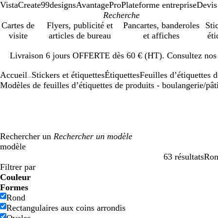
VistaCreate
99designs
AvantagePro
Plateforme entreprise
Devis
Cartes de
Flyers, publicité et
Pancartes, banderoles
Sti
visite
articles de bureau
et affiches
éti
Diapositive
Livraison 6 jours OFFERTE dès 60 € (HT). Consultez nos d
1
sur
Accueil
Stickers et étiquettes
Étiquettes
Feuilles d’étiquettes 
1
...
Modèles de feuilles d’étiquettes de produits - boulangerie/pât
Rechercher un
modèle
63 résultats
Ro
Filtres
Filtrer par
Couleur
B
B
V
V
J
J
O
O
R
R
G
G
B
B
N
N
M
M
C
C
V
V
R
R
Formes
l
l
e
e
a
a
r
r
o
o
r
r
l
l
o
o
a
a
r
r
i
i
o
o
Rond
e
e
r
r
u
u
a
a
u
u
i
i
a
a
i
i
r
r
è
è
o
o
s
s
Rectangulaires aux coins arrondis
u
u
t
t
n
n
n
n
g
g
s
s
n
n
r
r
r
r
m
m
l
l
e
e