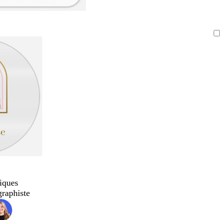
iques
graphiste