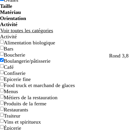
Ovales
e
e
g
g
e
e
c
c
o
o
e
e
e
e
Taille
e
e
n
n
t
t
Matériau
Orientation
Activité
Voir toutes les catégories
Activité
Alimentation biologique
Bars
Boucherie
f
f
f
f
f
Rond 3,8 
Boulangerie/pâtisserie
a
a
a
a
a
Café
u
u
u
u
u
Confiserie
v
v
v
v
v
Epicerie fine
e
e
e
e
e
Food truck et marchand de glaces
Menus
Métiers de la restauration
Produits de la ferme
Restaurants
Traiteur
Vins et spiritueux
Épicerie