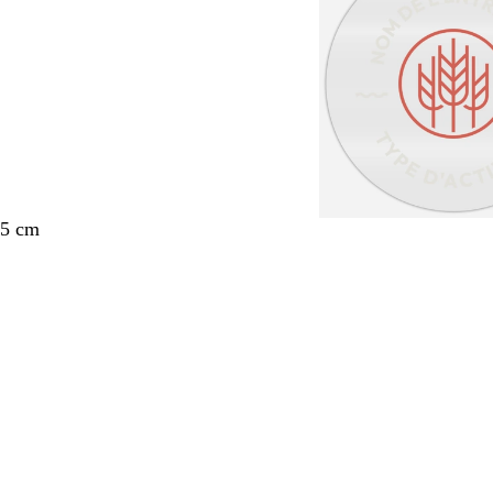
 5 cm
nt