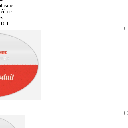
phisme
réé de
es
,10 €