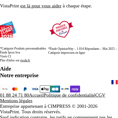
page
page
page
VistaPrint
est là pour vous aider
à chaque étape.
*Catégorie Produits personnalisables
*Étude OpinionWay – 1 014 Répondants – Mai 2025 –
Étude Ipsos bva
Catégorie impression en ligne
Viséo CI
Plus d'infos sur
escda.fr
Aide
Notre entreprise
01 88 24 71 80
Accueil
Politique de confidentialité
CGV
Mentions légales
Entreprise appartenant à CIMPRESS
© 2001-2026
VistaPrint. Tous droits réservés.
Sauf indication contraire, les tarifs ne comprennent pas les