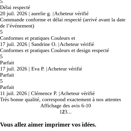
5
Délai respecté
20 juil. 2026
|
aurelie g.
|
Acheteur vérifié
Commande conforme et délai respecté (arrivé avant la date
de l’événement)
5
Conformes et pratiques Couleurs et
17 juil. 2026
|
Sandrine O.
|
Acheteur vérifié
Conformes et pratiques Couleurs et design respecté
5
Parfait
17 juil. 2026
|
Eva P.
|
Acheteur vérifié
Parfait
5
Parfait
11 juil. 2026
|
Clémence P.
|
Acheteur vérifié
Très bonne qualité, correspond exactement à nos attentes
Affichage des avis
6-10
1
2
3
Accéder
Accéder
Accéder
à
à
à
Vous allez aimer imprimer vos idées.
la
la
la