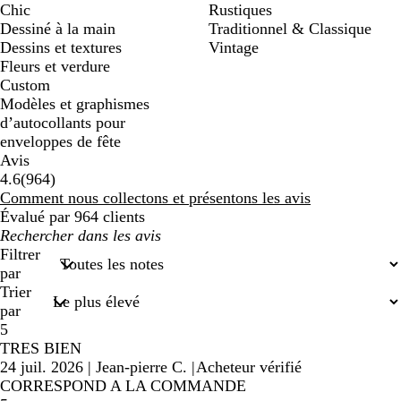
Chic
Rustiques
Dessiné à la main
Traditionnel & Classique
Dessins et textures
Vintage
Fleurs et verdure
Custom
Modèles et graphismes
d’autocollants pour
enveloppes de fête
Avis
964
4.6
(
964
)
avis
Comment nous collectons et présentons les avis
Évalué par 964 clients
Mes
recherches
Filtrer
saisies
par
Trier
par
5
TRES BIEN
24 juil. 2026
|
Jean-pierre C.
|
Acheteur vérifié
CORRESPOND A LA COMMANDE