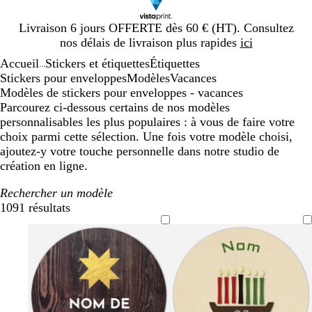
Diapositive
Livraison 6 jours OFFERTE dès 60 € (HT). Consultez
1
nos délais de livraison plus rapides
ici
sur
Accueil
Stickers et étiquettes
Étiquettes
1
...
Stickers pour enveloppes
Modèles
Vacances
Modèles de stickers pour enveloppes - vacances
Parcourez ci-dessous certains de nos modèles
personnalisables les plus populaires : à vous de faire votre
choix parmi cette sélection. Une fois votre modèle choisi,
ajoutez-y votre touche personnelle dans notre studio de
création en ligne.
Rechercher un modèle
1091 résultats
Filtres