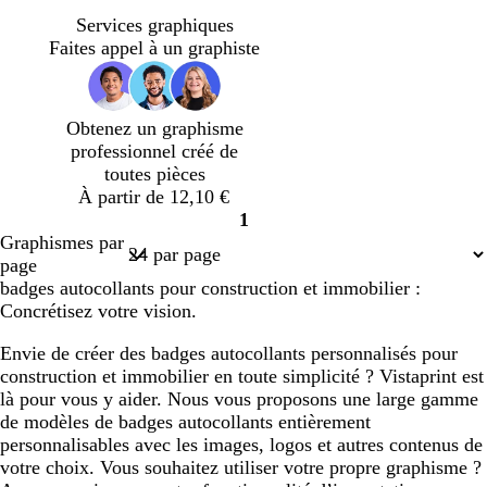
r
r
r
r
o
r
e
a
a
r
l
o
Services graphiques
i
i
r
u
u
a
e
u
Faites appel à un graphiste
r
s
t
m
v
n
u
g
f
o
o
e
g
c
e
o
l
n
e
a
Obtenez un graphisme
n
i
n
professionnel créé de
c
v
a
toutes pièces
é
e
r
À partir de 12,10 €
d
1
Page
Graphismes par
1
page
badges autocollants pour construction et immobilier :
Concrétisez votre vision.
Envie de créer des badges autocollants personnalisés pour
construction et immobilier en toute simplicité ? Vistaprint est
là pour vous y aider. Nous vous proposons une large gamme
de modèles de badges autocollants entièrement
personnalisables avec les images, logos et autres contenus de
votre choix. Vous souhaitez utiliser votre propre graphisme ?