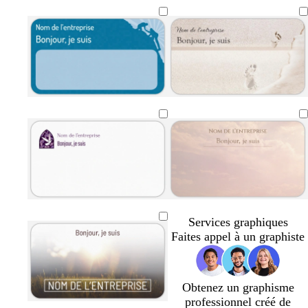
b
d
f
l
o
a
e
r
u
u
é
v
c
e
l
a
i
v
b
v
r
i
o
e
Services graphiques
o
r
r
Faites appel à un graphiste
l
d
t
e
e
f
t
a
o
Obtenez un graphisme
f
u
r
professionnel créé de
o
x
ê