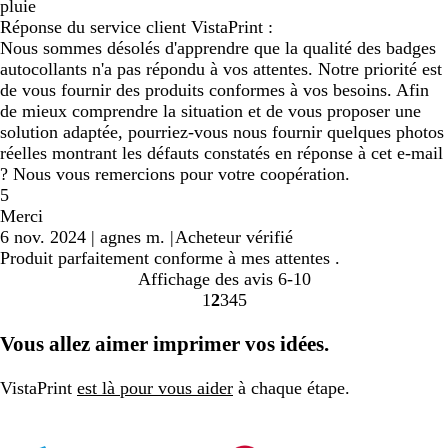
pluie
Réponse du service client VistaPrint :
Nous sommes désolés d'apprendre que la qualité des badges
autocollants n'a pas répondu à vos attentes. Notre priorité est
de vous fournir des produits conformes à vos besoins. Afin
de mieux comprendre la situation et de vous proposer une
solution adaptée, pourriez-vous nous fournir quelques photos
réelles montrant les défauts constatés en réponse à cet e-mail
? Nous vous remercions pour votre coopération.
5
Merci
6 nov. 2024
|
agnes m.
|
Acheteur vérifié
Produit parfaitement conforme à mes attentes .
Affichage des avis
6-10
1
2
3
4
5
Accéder
Accéder
Accéder
Accéder
Accéder
à
à
à
à
à
Vous allez aimer imprimer vos idées.
la
la
la
la
la
page
page
page
page
page
VistaPrint
est là pour vous aider
à chaque étape.