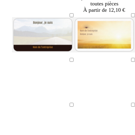
toutes pièces
n
t
À partir de 12,10 €
c
é
Chargement
Chargement
Chargement
Chargement