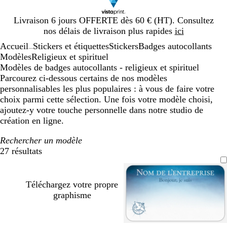
Diapositive
Livraison 6 jours OFFERTE dès 60 € (HT). Consultez
1
nos délais de livraison plus rapides
ici
sur
Accueil
Stickers et étiquettes
Stickers
Badges autocollants
1
...
Modèles
Religieux et spirituel
Modèles de badges autocollants - religieux et spirituel
Parcourez ci-dessous certains de nos modèles
personnalisables les plus populaires : à vous de faire votre
choix parmi cette sélection. Une fois votre modèle choisi,
ajoutez-y votre touche personnelle dans notre studio de
création en ligne.
Rechercher un modèle
27 résultats
Filtres
Téléchargez votre propre
graphisme