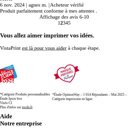
6 nov. 2024
|
agnes m.
|
Acheteur vérifié
Produit parfaitement conforme à mes attentes .
Affichage des avis
6-10
1
2
3
4
5
Accéder
Accéder
Accéder
Accéder
Accéder
à
à
à
à
à
Vous allez aimer imprimer vos idées.
la
la
la
la
la
page
page
page
page
page
VistaPrint
est là pour vous aider
à chaque étape.
*Catégorie Produits personnalisables
*Étude OpinionWay – 1 014 Répondants – Mai 2025 –
Étude Ipsos bva
Catégorie impression en ligne
Viséo CI
Plus d'infos sur
escda.fr
Aide
Notre entreprise