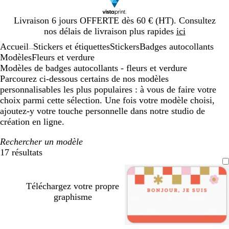
Diapositive
Livraison 6 jours OFFERTE dès 60 € (HT). Consultez
1
nos délais de livraison plus rapides
ici
sur
Accueil
Stickers et étiquettes
Stickers
Badges autocollants
1
...
Modèles
Fleurs et verdure
Modèles de badges autocollants - fleurs et verdure
Parcourez ci-dessous certains de nos modèles
personnalisables les plus populaires : à vous de faire votre
choix parmi cette sélection. Une fois votre modèle choisi,
ajoutez-y votre touche personnelle dans notre studio de
création en ligne.
Rechercher un modèle
17 résultats
Filtres
Téléchargez votre propre
graphisme