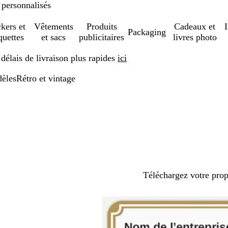
 personnalisés
ckers et
Vêtements
Produits
Cadeaux et
Packaging
quettes
et sacs
publicitaires
livres photo
élais de livraison plus rapides
ici
èles
Rétro et vintage
Téléchargez votre pro