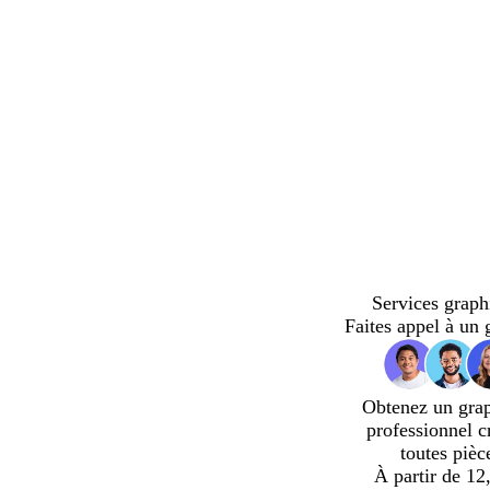
nt
Services graph
Faites appel à un 
Obtenez un gra
professionnel c
toutes pièc
À partir de 12