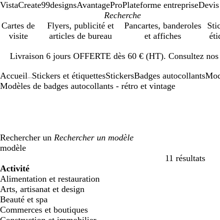
VistaCreate
99designs
AvantagePro
Plateforme entreprise
Devis
Cartes de
Flyers, publicité et
Pancartes, banderoles
Sti
visite
articles de bureau
et affiches
éti
Diapositive
Livraison 6 jours OFFERTE dès 60 € (HT). Consultez nos d
1
sur
Accueil
Stickers et étiquettes
Stickers
Badges autocollants
Mod
1
...
Modèles de badges autocollants - rétro et vintage
Rechercher un
modèle
11 résultats
Filtres
Activité
Alimentation et restauration
Arts, artisanat et design
Beauté et spa
Commerces et boutiques