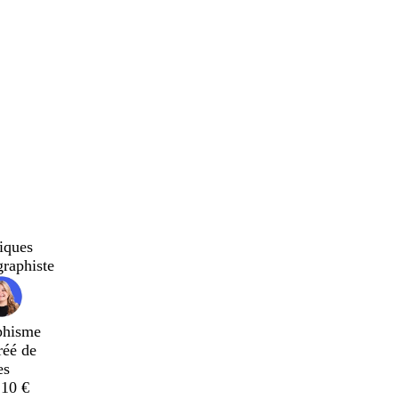
iques
graphiste
phisme
réé de
es
,10 €