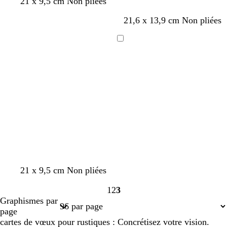
g
a
t
v
i
21 x 9,5 cm Non pliées
r
c
e
e
r
21,6 x 13,9 cm Non pliées
i
i
r
r
s
e
r
t
r
a
o
Chargement
c
l
o
i
t
v
t
e
a
21 x 9,5 cm Non pliées
1
2
3
Page
Page
Page
Graphismes par
1
2
3
page
cartes de vœux pour rustiques : Concrétisez votre vision.