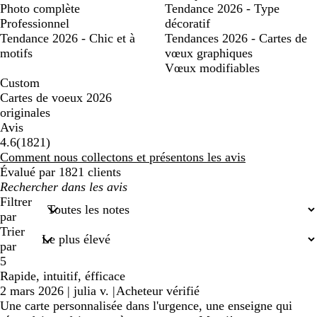
Photo complète
Tendance 2026 - Type
Professionnel
décoratif
Tendance 2026 - Chic et à
Tendances 2026 - Cartes de
motifs
vœux graphiques
Vœux modifiables
Custom
Cartes de voeux 2026
originales
Avis
1821
4.6
(
1821
)
avis
Comment nous collectons et présentons les avis
Évalué par 1821 clients
Mes
recherches
Filtrer
saisies
par
Trier
par
5
Rapide, intuitif, éfficace
2 mars 2026
|
julia v.
|
Acheteur vérifié
Une carte personnalisée dans l'urgence, une enseigne qui