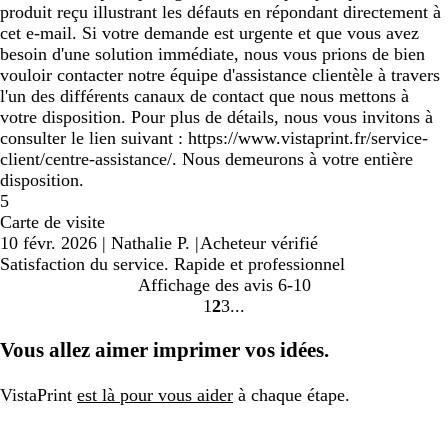
produit reçu illustrant les défauts en répondant directement à
cet e-mail. Si votre demande est urgente et que vous avez
besoin d'une solution immédiate, nous vous prions de bien
vouloir contacter notre équipe d'assistance clientèle à travers
l'un des différents canaux de contact que nous mettons à
votre disposition. Pour plus de détails, nous vous invitons à
consulter le lien suivant : https://www.vistaprint.fr/service-
client/centre-assistance/. Nous demeurons à votre entière
disposition.
5
Carte de visite
10 févr. 2026
|
Nathalie P.
|
Acheteur vérifié
Satisfaction du service. Rapide et professionnel
Affichage des avis
6-10
1
2
3
Accéder
Accéder
Accéder
à
à
à
Vous allez aimer imprimer vos idées.
la
la
la
page
page
page
VistaPrint
est là pour vous aider
à chaque étape.